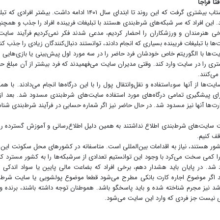
ا فراجا
متاسفانه پدیده سایت‌های شرط‌بندی از سال ۹۸ در کشور شتاب بیشتری گرفت که این روند تا ابتدای سال ۱۴۰۱ ادامه داشت. بیشتر ا
این افراد که سر شبکه‌های شرط‌بندی هستند با تبلیغات فریبنده افراد را جذب و همچنی
 برخی هنرمندان و ورزشکاران را احضار کردیم، مدعی شدند فکر نمی‌کردیم فرآیند سایت
با تبلیغات فریبنده بسیاری که انجام دادند، توانستند دنبال‌کنندگان زیادی را جذب کنن
ها با الگوریتم خاص خودشان فرد حاضر را در سه مورد اول پیش‌بینی یا بازی‌هایی م
یشتری را در سایت وارد کند. وقتی مدیران سایت می‌فهمیدند که فرد بیشتر از آن مبلغ 
می‌کنند.
ا از آنها سوءاستفاده و نقل‌وانتقال پول را با این درگاه‌ها انجام می‌دادند. با هم
ای پیشگیری تمامی درگاه‌های مورد استفاده سایت‌های شرط‌بندی مسدود شد. بعد از
ارت‌ها آنها نیز مسدود شد. در حال حاضر نیز اگر شماره حسابی در فرآیند شرط‌بندی شنا
لیت سایت‌های شرط‌بندی اطلاع نداشتند به همین دلیل اطلاع‌رسانی و آموزش گسترده را 
قف کنیم.
 کشور هستند، نیاز به اقدامات بین‌المللی است. متاسفانه در کشورهای محل سکونت این ا
 کمی سخت می‌کرد با وجود این توانستیم تعدادی از سرشبکه‌ها را به کشور مسترد کن
شد. در پایان باید هشدار دهم، برخی افراد که بضاعت مالی پایین یا سواد اندکی د
انند اگر موضوع اجاره کارت بانکی مطرح می‌شود قطعا موضوع پولشویی یا سایت شرط‌
شد نیز مجرم شناخته شده و باید پاسخگو باشد. هموطنان توجه داشته باشند، برنده و
سی نیست جز فردی که وارد این سایت می‌شود.