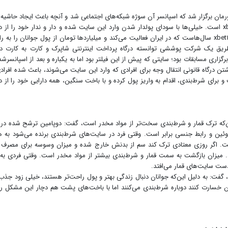
شورمان برگزار شد که اسپانسر آن سوژه شبکه‌های اجتماعی شد و آنچه باعث ایجاد حاشیه 
این تورنمنت شده، اسپانسر آن یعنی سایت شرط‌بندی xbet۱‌ است. خیلی‌ها با سودای پولدار شدن وارد این سایت شده و دار و ندار خود را
دادند.آن‌طور که کاربران شبکه‌های اجتماعی گفته‌اند، سایت xbet۱ سال‌هاست که در ایران فعالیت می‌کند و میلیاردها تومان از پول جوانان را ب
ریق یک شرکت پوششی توانسته درگاه پرداخت اینترنتی شاپرک و کارت به کارت دا
برگزاری مسابقات بود؛ سایتی که پیش از این فیلتر بود اما به یکباره و بعد از اسپانسر‌
شتن درگاه قانونی انتقال وجه برای افرادی که وارد این سایت می‌شوند، باعث شده افراد
برای شرط‌بندی، اقدام به واریز پول کرده و با باخت سنگین، همه دارایی خود را از
این‌که ترک قمار و شرط‌بندی سخت‌تر از مواد مخدر است، گفت: دوپامین ترشح شده در
روئین و رابط جنسی برابر است. وقتی فرد در سایت‌های شرط‌بندی برنده می‌شود به 
 اگر روزی معتادی ترک کند سم از بدنش خارج شده و میزان وسوسه برای مصرف م
. میزان بازگشت به سمت قمار و شرط‌بندی بیشتر از مواد مخدر است. وقتی فردی به 
ست سایت‌های قمار می‌افتد.
گفت: به دلیل این‌که جوانان دنبال زندگی بهتر و پول راحت‌تر هستند، خیلی زود جذب
ران خسارت کنند دوباره شرط‌بندی می‌کنند اما با باخت‌های پشت هم دچار این مشکل 