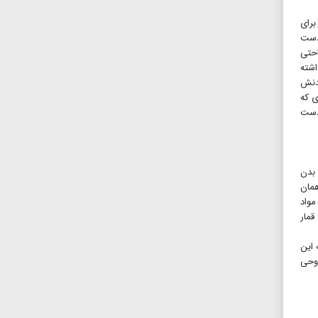
برای
 از دست
ه راحتی
شته
شدنش
ی که
 دست
 بدن
همان
واد
قمار
 این
روحی