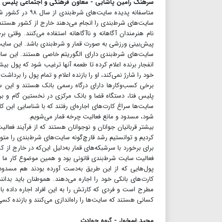
سرهنگ رامین پاشایی - معاون فرهنگی و اجتماعی پلیس فت
سایت‌های شرط‌بندی را انجام می‌دهند خارج از کشور هستند. 
نام هنرمندان آگاهانه و ناآگاهانه استفاده می‌کنند. وقتی
پیش‌بینی ورزشی به صورت قمار و شرط‌بندی باشد. این سایت‌ها 
سایت‌های شرط‌بندی دارای الگوریتم خاصی هستند. این سایت‌
انفجار برنده اعلام کرده تا طعمه آنها ترغیب شود که پول ب
خود را شارژ نمی‌کند، او را بازنده اعلام و تمام پول را برداشت 
برخی کسب‌وکارها دارای درگاه رسمی بانک هستند و این سایت‌ه
پلیس فتا، دستگاه قضا و بانک مرکزی در نخستین گام و بر
سایت‌ها سراغ کارت‌های اجاره‌ای رفتند که با شناسایی این ک
شود، مسدود و مانع فعالیت چرخه قمار می‌شویم.
بیشتر قربانیان جوانان و نوجوانان هستند که از فرآیند فعا
کردیم و توانستیم رشد قارچ‌گونه سایت‌های شرط‌بندی را متو
برای برخورد با سرشبکه‌های قمار به‌دلیل این‌که در خارج از
فعالیت سایت شرط‌بندی قانونی بود و همین موضوع کار ما را
پول‌هایی که از این طریق به‌دست آورده بودند هم مسدود 
کارت‌های بانکی خود را اجاره می‌دهند. هموطنان باید بد
مطرح است و فردی که کارتش را به این افراد اجاره داده با
کسانی هستند که سایت‌ها را راه‌اندازی می‌کنند و بازنده ک
مجید غمخوار - گروه حوادث