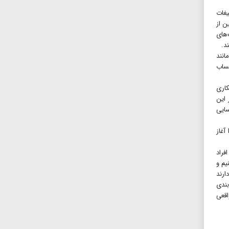
فرادی که تبلیغات
ن از
‌های
د.
انند
حساب
کاری
 این
سایی
آغاز
فراد
یم و
ارند
بندی
اقعی