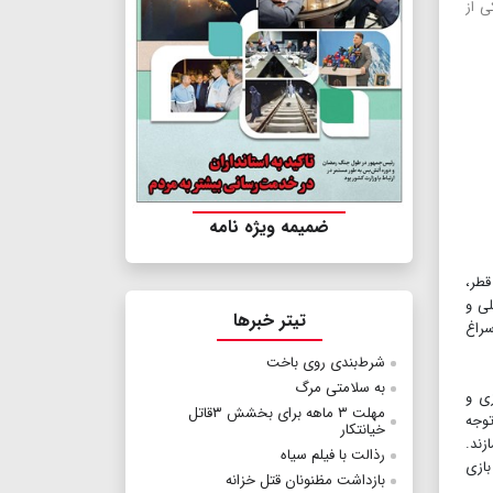
ی از
ضمیمه ویژه نامه
قطر،
ایلی و
تیتر خبرها
سراغ
شرط‌بندی روی باخت
به سلامتی مرگ
ی و
مهلت ۳ ماهه برای بخشش ۳قاتل
رار داده و با توجه
خیانتکار
زند.
رذالت با فیلم سیاه
بازی
بازداشت مظنونان قتل خزانه