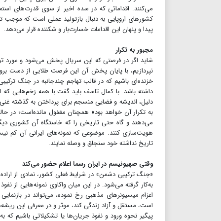
می‌کنند. اقداماتی که در سده اخیر از سوی قدرت‌های استع
کشورهای اروپایی به دنبال بازتولید عملی است که موجب تام
پیدا و پنهان این اقدامات خسارت‌بار و شکننده قرار می‌دهد.
مجبور به تکرار
شاید اگر در فرصتی که این سریال پخش می‌شود و مورد تو
نپردازیم، با پایان پخش آن این فرصت طلایی از دست برود 
خزنده‌ای باشیم که در قالب تهاجم چند‌جانبه در جنگ ترکیب
داشته باشد. با کمال تاسف باید گفت با همه زخم‌هایی که از
دلیل، اندیشه و فضایی منسجم برای پرداختن به گذشته غنی و
به تکرار آن خواهد بود» همچنان مغفول مانده‌است؛ در ح
می‌دهند و گاه حتی تاریخی را که خاستگاه آن کشوری دیگر 
هویت‌سازی کنند. موضوعی که نمونه‌های ایرانی آن کم نیس
تاریخ نداشته خود سنجاق و وصله نمایند.
وقتی صهیونیسم در ایران رسما اعلام حضور می‌کند
«جنگ ترکیبی دشمن» در شرایط فعلی کشور، نمادی از اراده 
به‌کار گرفته می‌شود. در این میان واکاوی نمونه‌هایی از نفو
اعزام میسیونرهای مذهبی رخ نموده، می‌تواند در بازنمای
است، مستقل و آزاد زندگی کند، موثر و در معرفی این ریشه‌ها
پیگیر نحوه ورود و نفوذ جریان‌ها یا تشکیلاتی باشیم که به