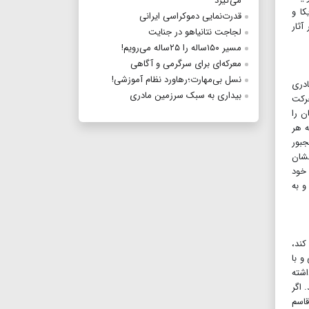
می‌گیرد
کا و
قدرت‌نمایی دموکراسی ایرانی
آثار
لجاجت نتانیاهو در جنایت
مسیر ۱۵۰ساله را ۲۵ساله می‌رویم!
معرکه‌ای برای سرگرمی و آگاهی
نسل بی‌مهارت؛رهاورد نظام آموزشی!
ادری
بیداری به سبک سرزمین مادری
حرکت
ن را
ه هر
جبور
نشان
 خود
و به
کند،
و با
اشته
 اگر
قاسم