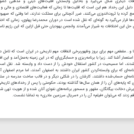
اقات دیگری شکل می‌گیرد و به‌دلیل وابستگی اقلیت‌های دینی و مذهبی کشور
لیل این رخداد هم این است که اقلیت‌ها تا زمانی که فعالیت‌های اقتصادی و مالی و
ع کرده یا ثروت‌اندوزی می‌کنند، ضرر آنچنانی برای مملکت ندارند، اما وقتی که صهیو
قرار می‌گیرد.به گونه‌ای که نقل شده است در دوران محمدرضا پهلوی، زمانی که اخت
ای حل این اختلافات به شیراز می‌آمدند وانجمن یهودیان حتی قبل ازاین که این رژیم ت
 و...مقطعی مهم برای بروز وظهوربرخی اتفاقات مهم تاریخی در ایران است که تامل د
استعمار آشنا کند. زیرا با برنامه‌ریزی و حسابگری‌ای که در این زمینه به‌عمل‌آمد و این افرا
 شدند، اما مسیحیت در کشور استقلال خودش را از دست داد و وابسته شد. نقل اس
ه‌ای که برای وابسته‌کردن کشور ایران داشتند به اصفهان آمدند، اما مردم اصفهان آنه
 برنامه‌ای حساب‌شده داشتند، کارشان را در شکلی دیگر و در قالب ساخت مدرسه در س
‌ای که پایه‌های آن را از همان سال‌ها گذاشته بودند، حکومتی را پس از رخدادهای تاریخ
یرش دخالت بیگانگان، مقهور و مسحور برنامه‌های نفوذی آنان شده و از هویت تهی شو
را رقم زدند که می‌توان «فیلم» آن را در «سریال سرزمین مادری» به تماشا نشست.