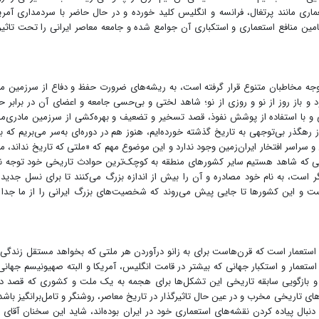
ماری مانند پرتغال، فرانسه و انگلیس کلید خورده و در حال حاضر با سردمداری آمری
ین منافع استعماری و استکباری آن جوامع شده و جامعه معاصر ایرانی را تحت تاثیر 
جه مخاطبان متنوع قرار گرفته است، به ریشه‌های ضرورت حفظ و دفاع از سرزمین م
و باز روز از نو و روزی از نو؛ شاهد لختی و بی‌حسی جامعه و اعضای آن در برابر 
ی و با استفاده از پوشش نفوذ، قصد تسخیر و تضعیف و بهره‌کشی از سرزمین مادری‌ما
 رهگذر بی‌توجهی به تاریخ گذشته خورده‌ایم، هنوز هم در دوره‌ای به‌سر می‌بریم که ب
 سراسر افتخار ایران‌زمین وجود ندارد و این موضوع مهم که «ملتی که تاریخ نداند، م
الی که شاهد هستیم سایر کشورهای منطقه به کوچک‌ترین حوادث تاریخی خود توجه 
است،‌ به نام خود مصادره و آن را بیش از اندازه بزرگ می‌کنند تا برای نسل جدید
ت و این کشورها تا جایی پیش می‌روند که شخصیت‌های بزرگ ایرانی را از ما جدا 
استعمار است که قرن‌هاست برای به زانو درآوردن هر ملتی که بخواهد مستقل زندگی 
ذ استعمار و استکبار جهانی که بیشتر در قامت انگلیس، آمریکا و البته صهیونیسم جهانی 
ی و بازگویی سابقه تاریخی این تشکل‌ها برای هجمه به یک ملت و کشوری که قصد د
ی تاریخی مخرب و در عین حال تاثیرگذار در تاریخ معاصر، روشنگر و تامل‌برانگیز باشد.
 دنبال پیاده کردن نقشه‌های استعماری خود در ایران بوده‌اند، شاید این سخنان آقای 