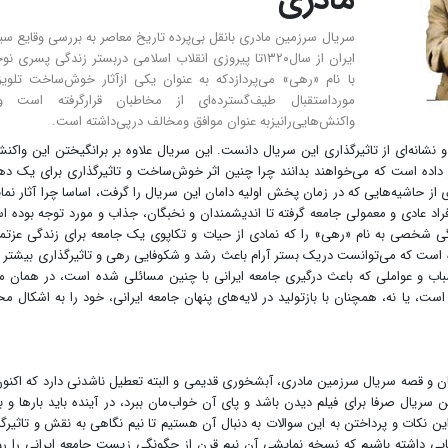
مادری
سریال سرزمین مادری بانقل بی‌پرده تاریخ معاصر به بررسی وقایع س
ایران از سال۱۳۲۰تا پیروزی انقلاب اسلامی دربستر زندگی پسری ن
با نام «رهی» می‌پردازدکه به عنوان یکی ازآثار خوش‌ساخت تلوی
مورداستقبال طیف‌گسترده‌ای از مخاطبان قرارگرفته است وال
واکنش‌هایی‌رانیزبه عنوان موافق ومخالف درپی‌داشته است.
 نشانه‌ای از تاثیرگذاری این سریال دانست. این سریال علاوه بر برانگیختن این واکنش
ر داده است که می‌خواهند بدانند چرا چنین اثر خوش‌ساخت و تاثیرگذاری برای یک ده
 از حاشیه‌هایی که در زمان پخش اولیه دامان این سریال را گرفت، اساسا چرا آثار نم
راد عادی و معمولی جامعه گرفته تا اندیشمندان و نخبگان، جذاب و مورد توجه بوده 
ندگی شخصی به نام «رهی» را که نمادی از حیات و تکاپوی یک جامعه برای زندگی عزتمن
که می‌توانست دریک بستر آرام باعث رشد و شکوفایی ‌رهی‌ و تاثیرگذاری بیشتر ا
سباب و عواملی که باعث درگیری جامعه ایرانی با چنین مسائلی شده است، در همان 
 یا نه، همچنان با بازتولید در لایه‌های پنهان جامعه ایرانی، خود را به اشکال م
ان و قصه سریال سرزمین مادری، آبشخوری قدیمی و البته تعطیل ناشدنی دارد که اکنون
ن سریال صرفا برای فیلم دیدن باشد و پای آن خواب‌مان ببرد، در آینده باید بارها و با
ین نکات و پرداختن به این سوالات به دنبال آن هستیم تا نیم ‌نگاهی به نقش و تاثیرگ
هایی داشته باشیم که نسخه نمایشی آن نیم قرن از چگونگی زیست جامعه ایرانی را ر