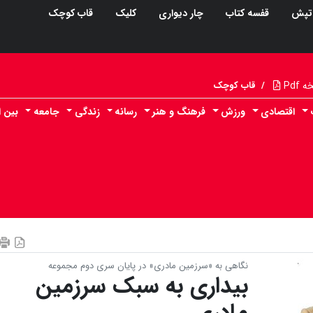
تپش
قفسه کتاب
چار دیواری
کلیک
قاب کوچک
Pdf
/
قاب کوچک
اقتصادی
ورزش
فرهنگ و هنر
رسانه
زندگی
جامعه
بین ا
نگاهی به «سرزمین مادری» در پایان سری دوم مجموعه
بیداری به سبک سرزمین