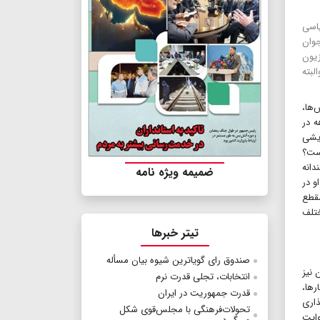
یاسی
وجوان
زیون
بته
‌ها،
ه در
ایشی
است؟
دانه
ضمیمه ویژه نامه
و در
مقطع
ختلف
تیتر خبرها
صندوق رای گویاترین شیوه بیان مسأله
 نیز
انتخابات، تجلی قدرت نرم
رها،
قدرت جمهوریت در ایران
ذاری
تحولات‌فرهنگی با مجلس‌قوی شکل
وایت