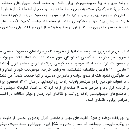
 و رشد جریان تاریخ صهیونسیم در ایران باشد. او معتقد است: جریان‌های مختلف،
میل‌کننده یکدیگر است، به نوعی حساب‌شده و با برنامه جلو آمده‌اند که از همان ابتد
ا تاملی در سوابق تاریخی می‌توان دید که فراماسونری به صورت موردی از دوره فتحعلی
 بعد سازمانی پیدا کرد و تشکیلاتی مانند: فراموشخانه، جامعه آدمیت (انجمن‌های
فراماسونری) لژ بیداری و لژ روشنایی و ... شکل گرفتند که تا دوره محمدرضا پهلوی به ۵۴ لژ قوی رسید و هرکدام از این جریانات برای خو
بنا به سوابق مکتوب تاریخی، تشکیلات صهیونیسم حدود ۱۲۰سال قبل برنامه‌ریزی شد و فعالیت آنها از مشروطه تا دوره رضاخان به صورت مخف
داشت. جالب است که بدانیم صهیونیسم از دوره رضاخان به صورت حزب درآمد. به گونه‌ای که کودتای سوم اسفند ۱۲۹۹ که اتف
دود یک ماه بعد از کودتا و در فروردین ۱۳۰۰ اعلام موجودیت کرد. بنابه اسناد موجود و به گواهی روزشمار تاریخ معاصر ایران [«ت
صهیونیست ایران» در روز شنبه ۶ فروردین ۱۳۰۰ مصادف با ۲ مارس ۱۹۲۱ با ارسال نظامنامه تشکیلات، به وزارت خارجه، موجودیت خود را اعلام
ت جلوگیری نشود بلکه از سوی دولت و مامورین دولتی، از آنها حمایت شود.] این تشک
در ماه بعد بیانیه‌ای خطاب به امور داخله صادر و اعلام می‌کند ما شعبات خودمان را در سرتاسر ولایات راه‌اندازی
نام ربیع که به ملیت فرانسه درآمده بود، مرکز فعالیتش را در فرانسه قرار داد و طرحی ۵ ــ ۴ صفحه‌ای ارائه کرد که در اسناد کتابخانه
 مجتمع‌های صهیونیستی راه‌اندازی کنیم و تقاضای آب، زمین و دیگر امکانات در اختیا
سراسر ایران راه‌اندازی کنند.
 جریانات توطئه و نفوذ، اقلیت‌های دینی و مذهبی ایران به‌عنوان بخشی از ملیت ای
 پیکره تاریخی می‌دانند، اما بعد از مدتی با شکل‌گیری جریاناتی مانند بابیت، بهائ