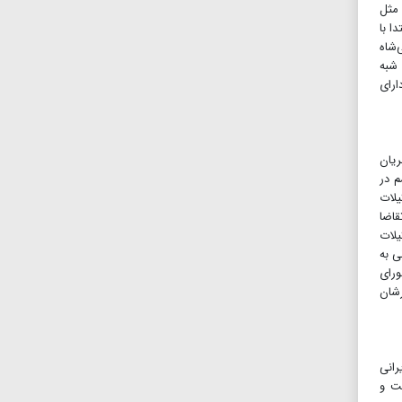
 مثل
ا با
‌شاه
 شبه
دشان دارای
ی جریان
اق افتاد، صهیونیسم در
شکیلات
 و تقاضا
یلات
 کرده‌ایم. در سال ۱۳۰۲ شخصی ایرانی به
 مجلس شورای
رشان
رانی
یت و