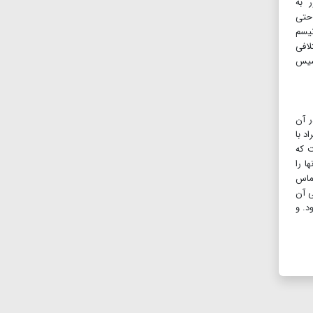
 به
 حتی
نیسم
لافی
اسیس
ر آن
د با
ت که
ا را
لماس
ی آن
د. و