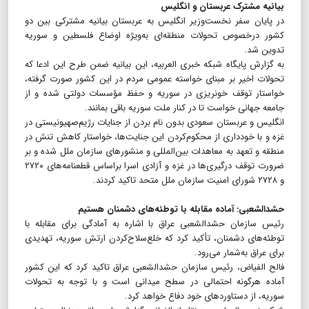
بیانیه مشترک عربستان و انگلیس
در پایان سفر نخست‌وزیر انگلیس به عربستان بیانیه مشترکی بین دو
کشور درخصوص تحولات منطقه‌ای به‌ویژه اوضاع فلسطین و سوریه
تدوین شد.
به گزارش پایگاه شبکه خبری العربیه، این بیانیه ضمن طرح این ادعا که
تحولات اخیر بر مبنای خواسته عمومی مردم در این کشور صورت گرفته،
خواستار توقف خونریزی در سوریه و حفظ مؤسسات دولتی شده و از
جامعه جهانی خواست تا در کنار ملت سوریه باقی بمانند.
انگلیس و عربستان سعودی بدون نام بردن از جنایات رژیم‌صهیونیستی در
غزه و با خودداری از محکوم‌کردن این جنایت‌ها، خواستار کاهش تنش در
منطقه و تعهد به معاهدات بین‌المللی و منشورهای سازمان ملل شده و بر
ضرورت توقف درگیری‌ها در غزه و آزادی اسرا براساس قطعنامه‌های ۲۷۲۰
و ۲۷۲۸ شورای امنیت سازمان ملل متحد تاکید کردند.
حشد‌الشعبی: آماده مقابله با توطئه‌های دشمنان هستیم
رئیس سازمان حشد‌‌الشعبی عراق با اشاره به آمادگی برای مقابله با
توطئه‌های دشمنان، تأکید کرد که خلع‌سلاح‌کردن ارتش سوریه، تهدیدی
برای عراق به‌شمار می‌رود.
فالح الفیاض، رئیس سازمان حشد‌الشعبی عراق تاکید کرد که این کشور
آماده هرگونه احتمالی در سطح میدانی است و با توجه به تحولات
سوریه، از دستاوردهای خود دفاع خواهد کرد.