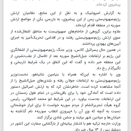
پیشروی کرده‌اند.
به گزارش اسپوتنیک و به نقل از این منابع، نظامیان ارتش
رژیم‌صهیونیستی پس از این پیشروی، به بازرسی یکی از مواضع ارتش
سوریه در منطقه اقدام کرده‌اند.
علاوه براین، گروهی از خاخام‌های صهیونیست به مناطق اشغال‌شده از
سوی ارتش رژیم‌صهیونیستی رفتند و در اقدامی تحریک‌آمیز به اجرای
آیین‌های یهودی پرداختند.
در همین حال یسرائیل کاتس، وزیر جنگ رژیم‌صهیونیستی از اشغالگری
این رژیم بر ارتفاعات جبل‌الشیخ سوریه بعد از ۵۱سال از عقب‌نشینی از
این منطقه خبر داده و گفت که این اتفاق در یک شرایط تاریخی و
تأثیرگذار رخ داد.
وی با اشاره به این‌که همراه با بنیامین نتانیاهو، نخست‌وزیر
رژیم‌صهیونیستی به ارتفاعات جولان رفته و بلندی‌های جبل‌الشیخ را از
آنجا مشاهده کرده است، خاطرنشان کرد که به ارتش اسرائیل دستور
داده است که آمادگی خود را برای باقی‌ماندن در تمام طول زمستان در
این ارتفاعات به‌دست بیاورد. در این شرایط ابو محمد الجولانی، رئیس
گروه هیأت تحریرالشام از مردم سوریه خواست تا برای ابراز خوشحالی
نسبت به آنچه که وی آن را «پیروزی انقلاب سوریه» نام گذاشته به
خیابان‌ها و میادین شهر بیایند و جشن شادی برگزار کنند.
وزارت خارجه ترکیه هم با انتشار بیانیه‌ای از بازگشایی سفارت این کشور در
دمشق پس از ۱۳ سال خبر داد.