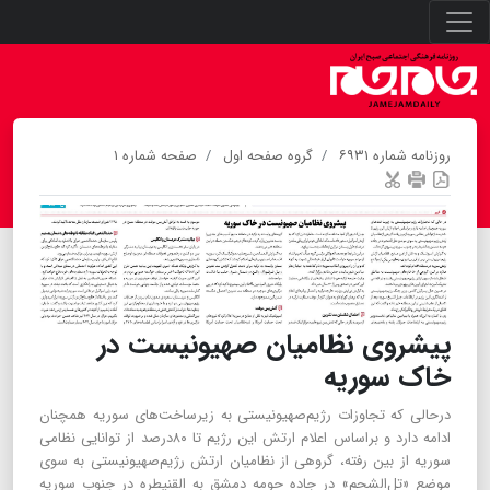
روزنامه شماره ۶۹۳۱
گروه صفحه اول
صفحه شماره ۱
پیشروی نظامیان صهیونیست در
خاک سوریه
درحالی که تجاوزات رژیم‌صهیونیستی به زیرساخت‌های سوریه همچنان
ادامه دارد و براساس اعلام ارتش این رژیم تا ۸۰درصد از توانایی نظامی
سوریه از بین رفته، گروهی از نظامیان ارتش رژیم‌صهیونیستی به سوی
موضع «تل‌الشحم» در جاده حومه دمشق به القنیطره در جنوب سوریه