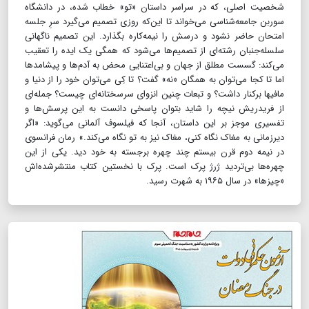
شخصیت اصلی، که در سراسر داستان «تو» خطاب شده، در دانشگاه
سوربن جامعه‌شناسی می‌خواند تا این‌که روزی تصمیم می‌گیرد سرِ جلسه
امتحان حاضر نشود و درسش را نیمه‌کاره بگذارد. این تصمیم ناگهانی
سلسله‌جنبان رشته‌ای از تصمیم‌ها می‌شود که همگی یک ایده را تعقیب
می‌کند: گسست مطلق از جهان و بی‌اعتنایی محض به آدم‌ها و پیشامدها
اما تا کجا می‌توان به همگان «نه» گفت؟ تا کِی می‌توان خود را از دنیا و
مافیها برکنار داشت؟ و تبعات چنین انزوای سرسختانه‌ای چیست؟ جمله‌ای
از فریدریش نیچه را شاید بتوان پاسخی دانست به این پرسش‌‌ها و
تفسیری موجز بر این داستان، آنجا که فیلسوف آلمانی می‌گوید: «اگر
دیرزمانی به مغاک نگاه کنی، مغاک نیز به تو نگاه می‌کند.» رمان فرانسوی
در نیمه دوم قرن بیستم چند چهره برجسته به خود دید. یکی از این
چهره‌ها بی‌تردید ژرژ پرک است. پرک با نخستین کتاب منتشرشده‌اش
«چیزها» در سال ۱۹۶۵ به شهرت رسید.