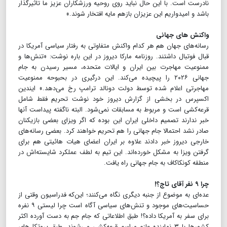
نادرست است. با این حال نباید روی روحیه ورزشکاران عزیز ما تاثیرگذار
باشد و امیدواریم این عزیزان بازهم مایه افتخار شوند.»
واکنش های جهانی
رسانه‌های جهان هم هر کدام واکنش متفاوتی به رفتار سیاسی آمریکا در
قبال فوتبال داشتند. روزنامه مارکا دیروز در این باره نوشت: «تنش‌ها و
ممنوعیت مهاجرت بین ایران و ایالات متحده، مسیر رسیدن به جام
جهانی ۲۰۲۶ را پیچیده می‌کند. این درگیری در بحبوحه ممنوعیت
مهاجرتی اعلام‌ شده توسط دولت دونالد ترامپ رخ می‌دهد.» ایندین
اکسپرس در بخشی از گزارش دیروز خود نوشت تحریم فقط شامل
قرعه‌کشی است و مربوط به مسابقات نمی‌‎شود. البته ناگفته پیداست آنها
خبر ندارند تصمیم داخلی ایران این بوده که اگر ویزای بعضی بازیکنان
صادر نشد احتمالا جام جهانی را هم تحریم خواهند کرد. بعضی رسانه‌های
خارجی دیروز خبر دادند علاوه بر ایران اعضای هیات هائیتی هم برای
گرفتن ویزا به مشکل خورده‌اند. این تیم به لطف عملکرد شایسته‌اش در
منطقه کونکاکاف به جام جهانی راه یافت.
چرا ۹ نفر آقای تاج؟!
عده‌ای به موضوع از جنبه دیگری نگاه می‌کنند؛ این‌که فدراسیون وقتی از
حساسیت‌های موجود و تنش‌های سیاسی آگاه است چرا لیستی ۹ نفره
برای سفر به آمریکا داده؟! طبق اطلاعاتی که جام جم به دست آورده اکثر
کشورها با ۳ نماینده عازم مراسم قرعه‌کشی می‌شوند. طبق پروتکل‌های