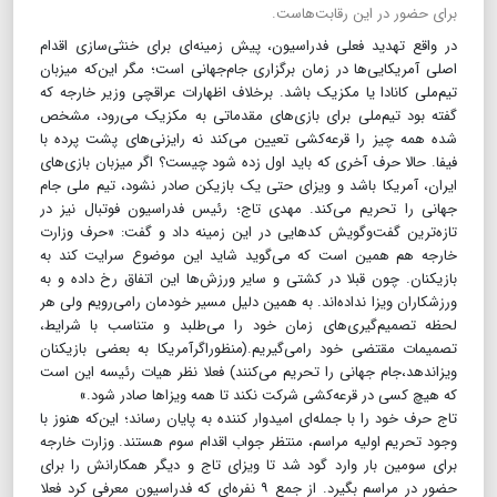
برای حضور در این رقابت‌هاست.
در واقع تهدید فعلی فدراسیون، پیش زمینه‌ای برای خنثی‌سازی اقدام
اصلی آمریکایی‌ها در زمان برگزاری جام‌جهانی است؛ مگر این‌که میزبان
تیم‌ملی کانادا یا مکزیک باشد. برخلاف اظهارات عراقچی وزیر خارجه که
گفته بود تیم‌ملی برای بازی‌های مقدماتی به مکزیک می‌رود، مشخص
شده همه چیز را قرعه‌کشی تعیین می‌کند نه رایزنی‌های پشت پرده با
فیفا. حالا حرف آخری که باید اول زده شود چیست؟ اگر میزبان بازی‌های
ایران، آمریکا باشد و ویزای حتی یک بازیکن صادر نشود، تیم ملی جام
جهانی را تحریم می‌کند. مهدی تاج؛ رئیس فدراسیون فوتبال نیز در
تازه‌ترین گفت‌وگویش کدهایی در این زمینه داد و گفت: «حرف وزارت
خارجه هم همین است که می‌گوید شاید این موضوع سرایت کند به
بازیکنان. چون قبلا در کشتی و سایر ورزش‌ها این اتفاق رخ داده و به
ورزشکاران ویزا نداده‌اند. به همین دلیل مسیر خودمان رامی‌رویم ولی هر
لحظه تصمیم‌گیری‌های زمان خود را می‌طلبد و متناسب با شرایط،
تصمیمات مقتضی خود رامی‌گیریم.(منظوراگرآمریکا به بعضی بازیکنان
ویزاندهد،جام جهانی را تحریم می‌کنند) فعلا نظر هیات رئیسه این است
که هیچ کسی در قرعه‌کشی شرکت نکند تا همه ویزاها صادر شود.»
تاج حرف خود را با جمله‌ای امیدوار کننده به پایان رساند؛ این‌که هنوز با
وجود تحریم اولیه مراسم، منتظر جواب اقدام سوم هستند. وزارت خارجه
برای سومین بار وارد گود شد تا ویزای تاج و دیگر همکارانش را برای
حضور در مراسم بگیرد. از جمع ۹ نفره‌ای که فدراسیون معرفی کرد فعلا