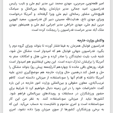
امیر قلعه‌نویی سرمربی، مهدی محمد نبی مدیر تیم ملی و نایب رئیس
فدراسیون، امید جمالی مدیر دپارتمان روابط بین‌الملل و سیامک
قلیچ‌خانی مشاور رسانه‌ای تیم ملی ویزا گرفته‌اند و آمریکا درخواست
ویزای مهدی تاج، هدایت‌الله ممبینی دبیر کل فدراسیون، سعید الهویی
مربی تیم ملی، مهدی خراطی مدیر اجرایی تیم ملی و همینطور مهدی
ملک آباد مدیر حراست فدراسیون را ریجکت کرده است.
واکنش وزارت خارجه
فدراسیون فوتبال همزمان به فیفا فشار آورده تا بتواند ویزای گروه دوم را
بگیرد. فدراسیون جهانی فوتبال هم که امیدوار است مشکل حل شود،
شنبه شب بلیت نمایندگان را صادر کرده و حتی هتل و امکانات سفر به
آمریکا را برایشان تدارک دیده است. این یعنی اینفانتینو هم امیدوار است
ظرف روزهای باقی مانده تا چهاردهم آذر(جمعه پیش رو) بتواند مشکل را
حل و فصل کند.درهمین حال وزارت خارجه هم موضع‌گیری تندی علیه
آمریکا داشته و اقدام آنها را سوء‌استفاده از میزبانی دانسته است. کاظم
غریب‌آبادی، معاون حقوقی و بین‌المللی وزارت امور خارجه در این باره
گفت: «اعتراضات خود را در این زمینه دنبال خواهیم کرد تا شرایط برای
حضور ورزشکاران در مسابقات و رویدادهای بین‌المللی فراهم شود.
کشورها نباید از میزبانی سوءاستفاده کنند. به نظر من این کار
سوءاستفاده است و امری مذموم و ناشایست به حساب می‌آید. این که
به برخی ورزشکاران کشورها از سوی میزبان ویزا داده نشود، امری