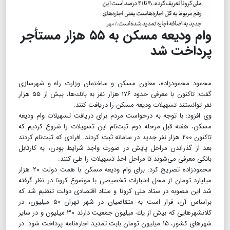
وام ودیعه مسكن به ۵۵ هزار مستأجر
پرداخت شد
محمود محمودزاده، معاون مسكن و ساختمان وزارت راه و شهرسازی
گفت: تاكنون با معرفی حدود ۱۷۶ هزار نفر به بانك‌ها، بیش از ۵۵ هزار
نفر توانستند تسهیلات ودیعه مسكن را دریافت كنند.
وی افزود: با توجه به درخواست مردم برای دریافت تسهیلات وام ودیعه
مسكن، هفته قبل مرحله دوم ثبت‌نام این تسهیلات را شروع كردیم كه
تاكنون ۲۰۰ هزار نفر جدید در سامانه ثبت كردند. افرادی كه ثبت‌نام كردند
بعد از گذراندن مراحل پایش در صورت واجد شرایط بودن، به كارتابل
بانكی معرفی می‌شوند تا مراحل اخذ تسهیلات را طی كنند.
محمودزاده تصریح كرد: برای وام ودیعه مسكن با همت دولت ۲۰ هزار
میلیارد تومان از محل اعتبارات تخصیصی با موضوع كرونا در نظر گرفته
شد این مصوبه در ستاد ملی كرونا و ستاد اقتصادی دولت تنظیم شد كه
براساس آن، قرار است به متقاضیان در شهر تهران ۵۰ میلیون، در
كلانشهرهایی كه بیش از یك میلیون جمعیت دارند ۳۰ میلیون و در سایر
شهرهای كشور، ۱۵ میلیون تومان بابت تمدید اجاره‌نامه پرداخت شود. در