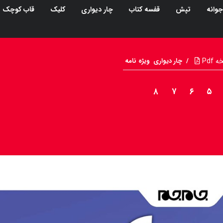
جوانه
تپش
قفسه کتاب
چار دیواری
کلیک
قاب کوچک
Pdf
/
چار دیواری
ویژه نامه
۸
۷
۶
۵