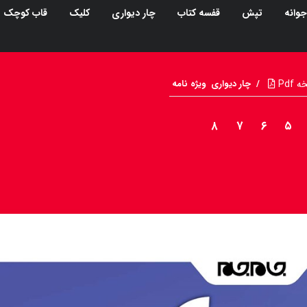
جوانه
تپش
قفسه کتاب
چار دیواری
کلیک
قاب کوچک
Pdf
/
چار دیواری
ویژه نامه
۸
۷
۶
۵