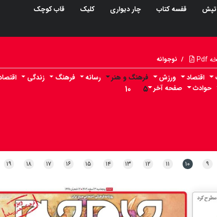
تپش
قفسه کتاب
چار دیواری
کلیک
قاب کوچک
Pdf
/
نوجوانه
اقتصاد
ورزش
فرهنگ و هنر
رسانه
فرهنگ
زندگی
اقتصا
حوادث
صفحه آخر
۵
۱۰
۱۹
۱۸
۱۷
۱۶
۱۵
۱۴
۱۳
۱۲
۱۱
۱۰
۹