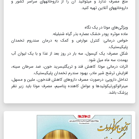
منع مصرف ندارد و می‎توانید آن را از داروخانه‎های سراسر کشور و
داروخانه‎های آنلاین تهیه کنید.
ویژگی‌های موتا در یک نگاه
ماده موثره: پودر خشک عصاره بذر گیاه شنبلیله.
خواص درمانی: کنترل عوارض و کمک به درمان سندروم تخمدان
پلی‎کیستیک.
شکل مصرف: یک کپسول، سه بار در روز بعد از غذا و با یک لیوان آب
به‎مدت سه ماه میل شود.
اثرات درمانی موتا: کاهش قند و تری‎گلیسرید خون، ضد سرطان سینه،
افزایش ترشح شیر مادر، بهبود سندرم تخمدان پلی‎کیستیک.
تداخل دارویی: درصورت مصرف داروهای کاهش قندخون، ملین و مسهل،
مینرالوکورتیکوئیدها و عوامل کاهنده پتاسیم، مصرف موتا باید زیر نظر
پزشک باشد.