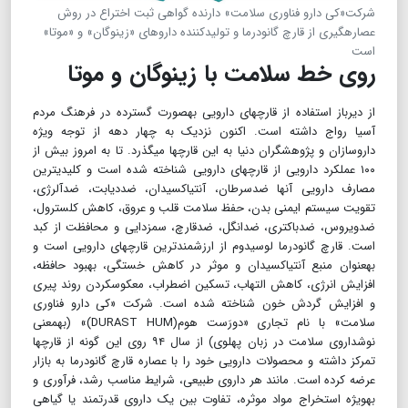
شرکت«کی دارو فناوری سلامت» دارنده گواهی ثبت اختراع در روش
عصاره‎گیری از قارچ گانودرما و تولیدکننده داروهای «زینوگان» و «موتا»
است
روی خط سلامت با زینوگان و موتا
از دیرباز استفاده از قارچ‎های دارویی به‎صورت گسترده در فرهنگ مردم
آسیا رواج داشته است. اکنون نزدیک به چهار دهه از توجه ویژه
داروسازان و پژوهشگران دنیا به این قارچ‏ها می‎گذرد. تا به امروز بیش از
۱۰۰ عملکرد دارویی از قارچ‎های دارویی شناخته شده است و کلیدی‎ترین
مصارف دارویی آنها ضدسرطان، آنتی‎اکسیدان، ضددیابت، ضدآلرژی،
تقویت سیستم ایمنی بدن، حفظ سلامت قلب و عروق، کاهش کلسترول،
ضدویروس، ضدباکتری، ضدانگل، ضد‌قارچ، سم‎زدایی و محافظت از کبد
است. قارچ گانودرما لوسیدوم از ارزشمندترین قارچ‎های دارویی است و
به‎عنوان منبع آنتی‎اکسیدان و موثر در کاهش خستگی، بهبود حافظه،
افزایش انرژی، کاهش التهاب، تسکین اضطراب، معکوس‎کردن روند پیری
و افزایش گردش خون شناخته شده است. شرکت «کی دارو فناوری
سلامت» با نام تجاری «دورَست هوم(DURAST HUM)» (به‎معنی
نوش‎داروی سلامت در زبان پهلوی) از سال ۹۴ روی این گونه از قارچ‎ها
تمرکز داشته و محصولات دارویی خود را با عصاره قارچ گانودرما به بازار
عرضه کرده است. مانند هر داروی طبیعی، شرایط مناسب رشد، فرآوری و
به‎ویژه استخراج مواد موثره، تفاوت بین یک داروی قدرتمند یا گیاهی