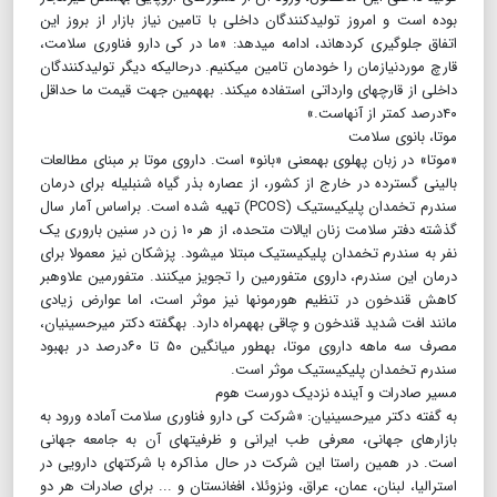
بوده است و امروز تولیدکنندگان داخلی با تامین نیاز بازار از بروز این
اتفاق جلوگیری کرده‎اند، ادامه می‎دهد: «ما در کی دارو فناوری سلامت،
قارچ موردنیازمان را خودمان تامین می‎کنیم. درحالی‎که دیگر تولیدکنندگان
داخلی از قارچ‎های وارداتی استفاده می‎کند. به‎همین جهت قیمت ما حداقل
۴۰درصد کمتر از آنهاست.»
موتا، بانوی سلامت
«موتا» در زبان پهلوی به‎معنی «بانو» است. داروی موتا بر مبنای مطالعات
بالینی گسترده در خارج از کشور، از عصاره بذر گیاه شنبلیله برای درمان
سندرم تخمدان پلی‎کیستیک (PCOS) تهیه شده است. براساس آمار سال
گذشته دفتر سلامت زنان ایالات متحده، از هر ۱۰ زن در سنین باروری یک
نفر به سندرم تخمدان پلی‎کیستیک مبتلا می‎شود. پزشکان نیز معمولا برای
درمان این سندرم، داروی متفورمین را تجویز می‎کنند. متفورمین علاوه‎بر
کاهش قندخون در تنظیم هورمون‎ها نیز موثر است، اما عوارض زیادی
مانند افت شدید قندخون و چاقی به‎همراه دارد. به‎گفته دکتر میرحسینیان،
مصرف سه ماهه داروی موتا، به‎طور میانگین ۵۰ تا ۶۰درصد در بهبود
سندرم تخمدان پلی‎کیستیک موثر است.
مسیر صادرات و آینده نزدیک دورست هوم
به گفته دکتر میرحسینیان: «شرکت کی دارو فناوری سلامت آماده ورود به
بازارهای جهانی، معرفی طب ایرانی و ظرفیت‎های آن به جامعه جهانی
است. در همین راستا این شرکت در حال مذاکره با شرکت‎های دارویی در
استرالیا، لبنان، عمان، عراق، ونزوئلا، افغانستان و ... برای صادرات هر دو