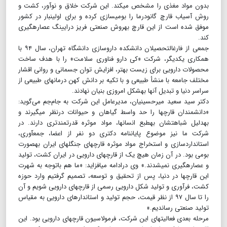
بدون مواد مغذی را مشخص می‎کند. این شرکت خلاق و نوآور، کشت و
روش آسیاب قارچ گانودرما را بومی‎سازی کرده و برای اولین‎بار در کشور
موفق شده است از این قارچ به‎روش صنعتی فریز درایینگ عصاره‎گیری
کند.
جمعی از فارغ‎التحصیلان دانشکده داروسازی دانشگاه تهران، سال ۹۴ با
همکاری یکدیگر، شرکت «کی دارو فناوری سلامت» را با هدف ساخت
محصولات دارویی برای زیست بهتر، افزایش توان جسمانی و روانی اقشار
مختلف جامعه با منشأ طبیعی و با تکیه بر دانش کهن درمان‎های طبیعی از
سراسر دنیا و تبدیل آنها به‎شکل امروزی بنیان نهادند.
دکتر سید سعید میرحسینیان، مدیرعامل این شرکت به جام‌جم می‌گوید:
«دانشمندان قارچ‎ها را حد واسط گیاهان و حیوانات درنظر می‏گیرند و
به‎دلیل شباهت‎شان به‎طبع انسان‎ها، مواد موثره قدرتمندتری دارند. در
شرکت ما نیز موضوع پایان‎نامه دکتری دو نفر از اعضا، جمع‏آوری،
استانداردسازی و استخراج مواد موثره قارچ‎های جنگل‎های ایران به‎صورت
بومی بود. در آن زمان هیچ یک از قارچ‎های دارویی در ایران کشت، تولید
و عصاره‎گیری نمی‎شدند.» وی درادامه می‎افزاید: «ما هم باتوجه به شهرت
این قارچ‏ها در دنیا، پس از تحقیق و توسعه، تصمیم گرفتیم وارد حوزه
کشت، فرآوری و تولید شکل دارویی رسمی از قارچ‎های دارویی شویم و آن
را تا سال ۹۷ از نظر قیمت، حجم تولید و استاندارهای دارویی به مقیاس
تولید صنعتی رساندیم.»
مرحله بعدی فعالیت‎های این شرکت، فرمولاسیون قارچ‎های دارویی بود. این