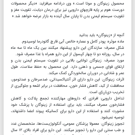
محصول زینوگان و موتا است.» وی درادامه می‎افزاید: «دیگر محصولات
دورست هوم بر پایه قارچ‎های دارویی نیز برای درمان دیابت، تقویت مغز و
تقویت سیستم ایمنی بدن تا پایان سال آینده به بازار عرضه خواهد شد.»
آنچه از «زینوگان» باید بدانید
ماده موثره: پودر کامل و عصاره خالص آبی قارچ گانودرما لوسیدوم.
شکل مصرف: سازندگان این دارو پیشنهاد می‎کنند بین یک ماه تا سه ماه
در سال، روزانه دو تا چهار کپسول از این دارو همراه با غذا مصرف شود.
مورد مصرف: زینوگان توانایی بالایی در تقویت سیستم ایمنی بدن و
ارتقای قوای جسمی و ذهنی دارد. این محصول به حفظ سلامت‌، طول
عمر و شادابی در دورران سالخوردگی کمک می‎کند.
اثرات زینوگان: این دارو دارای اثر آنتی‎اکسیدانی، ضدسرطان و ضدتومور،
محافظت از کبد، کاهش فشار خون، محافظت در برابر اشعه و جلوگیری از
تخریب دی‌ان‌ای است.
تداخل دارویی: افرادی که داروهای مهارکننده تجمع پلاکت و کاهش
فشارخون مصرف می‎کنند، باید برای استفاده از زینوگان با پزشک خود
مشورت کنند و استفاده از این دارو برای کسانی‎که پیوند اعضا داشته‎اند،
توصیه نمی‎شود.
تجویز زینوگان: معمولا پزشکان عمومی، آنکولوژیست‌ها، متخصصان غدد
و طب سنتی این دارو را تجویز می‎کنند. این دارو برای افراد بالای ۱۲ سال