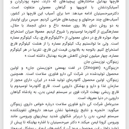
قارچ‏ها به‎دلیل ساختارهای پیچیده‎ای که دارند، نحوه پودرکردن و
آسیاب‎کردنشان با ادویه‎ها و گیاهان معمولی متفاوت است.
دکتر‌میرحسینیان ادامه می‎دهد: «ما برای آسیاب این قارچ‎ها در کشور،
آسیاب‌‎های چند مرحله‎ای و پیچیده‎ای طراحی کردیم. سپس برای اولین‎بار
به دو روش دمای بالا روی صفحه داغ و دمای انجماد با حلال،
عصاره‎گیری از گانودرما لوسیدوم را شروع کردیم. معمولا میزان استخراج
مواد موثره قارچ در دمای معمولی از ۲۰کیلوگرم قارچ، یک کیلوگرم عصاره
است. ولی ما توانستیم یک کیلوگرم عصاره را از هشت کیلوگرم قارچ
استخراج کنیم. باتوجه به بالا‎بودن قیمت این قارچ، تقریبا در هر کیلوگرم
عصاره، چهار میلیون تومان کاهش هزینه به‎دنبال داشته است.»
زینوگان، نوزیستن جان
«زینوگان» (Zinogan) در لغت به‎معنی «نوزیستن جان» و اولین
محصول تولیدشده در شرکت کی دارو فناوری سلامت است. همچنین
زینوگان، اولین محصول گانودرمای تولید شده در ایران، دارای مجوز از
سازمان غذا و دارو و به‎شکل دارویی است. قارچ گانودرما لوسیدوم یا
قارچ رِیشی به‎علت اثرات قوی بر سیستم ایمنی بدن، به پادشاه گیاهان
دارویی در دنیا معروف است.
مدیرعامل شرکت کی دارو فناوری سلامت درباره خواص داروی زینوگان
می‎گوید: «تجربه و نتایج پژوهش‎ها نشان می‎دهد داروهای تقویت‏کننده
سیستم ایمنی، بدن را دربرابر شکل‎های شدید بیماری‎های ویروسی مانند
ویروس کرونا ایمن می‎کند.» دکتر میرحسینیان با اشاره به‎اینکه تا پیش از
تولید داخلی این محصول، ورود آن از کشورهای اروپایی به‎شکل غیرمجاز