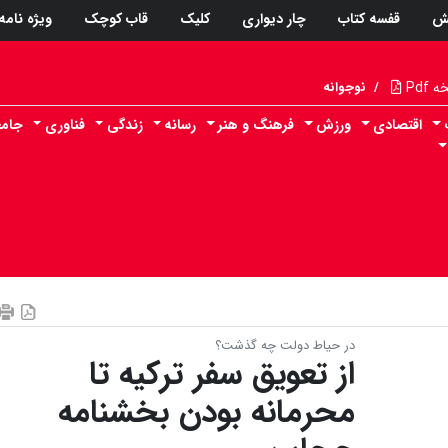
ش
قفسه کتاب
چار دیواری
کلیک
قاب کوچک
ویژه نامه
Pdf
/
نوجوانه
اقتصادی
ورزش
فرهنگ و هنر
رسانه
زندگی
فناوری
جامع
در حیاط دولت چه گذشت؟
از تعویق سفر ترکیه تا
محرمانه بودن بخشنامه