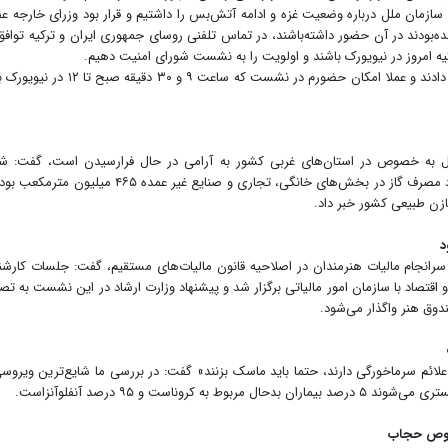
ازمان ملل درباره وضعیت غزه و ادامه آتش‌بس را داشتیم و قرار بود وزرای خارجه ع
‌بودند در آن حضور داشته‌باشند، در تماس تلفنی روسای جمهوری ایران و ترکیه تواف
رکیه امروز در نیویورک باشند و اولویت را به نشست شورای امنیت دهیم.
وی افزود: ساعت یک بامداد روز چهارشنبه آمریکا به من ویزا دادند و عملا امکان حضورم در نشست که ساعت ۹ و 
 سال به خصوص در استان‌های غربی کشور به آرامی در حال فرا‌رسیدن است، گفت: 
دیس‌پچینگ شرکت ملی گاز روز گذشته در گزارشی اعلام کرد مصرف گاز در بخش‌های خانگی، تجاری و صنایع غیر عمده ۴۶۵
د
سرانجام مالیات هنرمندان در اصلاحیه قانون مالیات‌های مستقیم، گفت: جلسات کارش
و اقتصاد با سازمان امور مالیاتی برگزار شد و پیشنهاد وزارت ارشاد در این نشست به ت
دوق هنر واگذار می‌شود.
که علائم سرماخورگی دارند، حتما باید ماسک بزنند» گفت: در بررسی ما شایع‌ترین ویروس
ناست و ۹۵ درصد آنفلوآنزاست.
خصوص حجاب