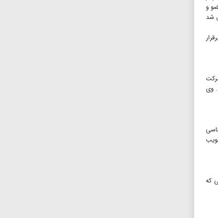
ضو و
ق شد
۳۰ دقیقه صبح تا ۱۲ در نیویورک برقرار
شرکت
 میلیون مترمکعب بود. وی
ناسی
صویب
ی که