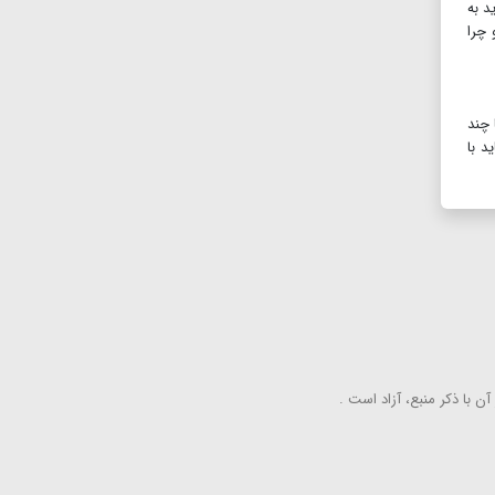
د به
 چرا
 چند
د با
ن با ذكر منبع، آزاد است .