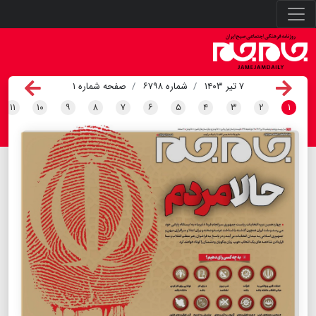
۷ تیر ۱۴۰۳
شماره ۶۷۹۸
صفحه شماره ۱
۱۱
۱۰
۹
۸
۷
۶
۵
۴
۳
۲
۱