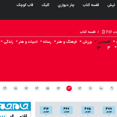
تپش
قفسه کتاب
چار دیواری
کلیک
قاب کوچک
Pdf
/
قفسه کتاب
اقتصادی
ورزش
فرهنگ و هنر
رسانه
ادبیات و هنر
زندگی
۱۳
۳
۱۹
۱۸
۱۷
۱۶
۱۵
۱۴
۱۳
۱۲
۱۱
۱۰
۹