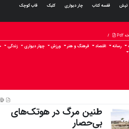
تپش
قفسه کتاب
چار دیواری
کلیک
قاب کوچک
Pdf
/
رسانه
اقتصاد
فرهنگ و هنر
ورزش
چهار دیواری
زندگی
ج
طنین مرگ در هوتک‌های
بی‌حصار