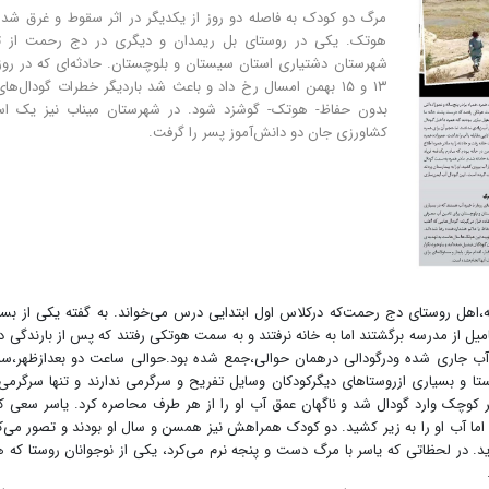
مرگ دو کودک به فاصله دو روز از یکدیگر در اثر سقوط و غرق شد
هوتک. یکی در روستای بل ریمدان و دیگری در دج رحمت از تو
شهرستان دشتیاری استان سیستان و بلوچستان. حادثه‌ای که در رو
۱۳ و ۱۵ بهمن امسال رخ داد و باعث شد باردیگر خطرات گودال‌ها
بدون حفاظ- هوتک- گوشزد شود. در شهرستان میناب نیز یک اس
کشاورزی جان دو دانش‌آموز پسر را گرفت.
،اهل روستای دج رحمت‌که درکلاس اول ابتدایی درس می‌خواند. به گفته یکی از بس
فامیل از مدرسه برگشتند اما به خانه نرفتند و به سمت هوتکی رفتند که پس از بارندگی د
 آب جاری شده ودرگودالی درهمان حوالی،جمع شده بود.حوالی ساعت دو بعدازظهر،سه
ا و بسیاری ازروستاهای دیگرکودکان وسایل تفریح و سرگرمی ندارند و تنها سرگرمی
 کوچک وارد گودال شد و ناگهان عمق آب او را از هر طرف محاصره کرد. یاسر سعی کر
ا آب او را به زیر کشید. دو کودک همراهش نیز همسن و سال او بودند و تصور می‌ک
ید. در لحظاتی که یاسر با مرگ دست و پنجه نرم می‌کرد، یکی از نوجوانان روستا که 