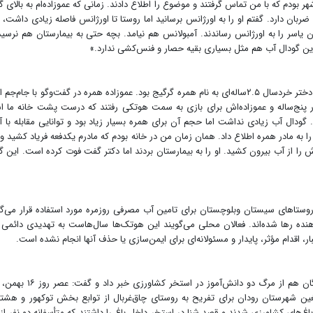
هر بودم که با من تماس گرفتند و موضوع را اطلاع دادند. زمانی که عموزاده‌ام به بالای گ
ان دارد. گفتم او را به اورژانس برسانید اما روستا تا اورژانس فاصله زیادی داشت، 
ن یاسر را به اورژانس رساندند. آمبولانس هم نیامد. بچه حتی به بیمارستان هم نرسید
 این گودال آب هم مثل بسیاری بقیه حصار و فنس‌کشی ندارد.»
حادثه دوم غرق‌شدگی در روستای بل ریمدان رخ داد. قربانی دختر خردسال ۲.۵ساله‌ای به نام همره گرگیج بود. عموزاده همره در گفت‌وگو با جام‌
، همره،همراه برادر پنج‌ساله و عموزاده‌اش برای بازی به سمت هوتکی رفتند که درست پشت خانه ما 
ودال آب زیادی نداشت اما حجم آن برای همره بسیار زیاد بود و توانایی مقابله با آ
به مادر همره اطلاع داد. همان زمان من در خانه بودم که مادرم یکدفعه فریاد کشید و 
 از آب بیرون کشید. او را به بیمارستان بردند اما دکتر گفت فوت کرده است. این گ
روستاهای سیستان وبلوچستان برای تامین آب مصرفی روزمره مورد استفاده قرار می‌گی
ده رها شده‌اند. فعالان محلی می‌گویند این هوتک‌ها سال‌هاست به تهدیدی دائمی 
ر، اقدام مؤثر، پایدار و مسئولانه‌ای برای ایمن‌سازی یا حذف آنها انجام نشده است.
مهرداد حسن‌زاده، مدیرکل مدیریت بحران استانداری هرمزگان هم از مرگ دو دانش‌آموز در 
غین شهرستان رودان برای تفریح به روستای چاق‌غربال از توابع بخش توکهور و هشت
اغ‌های کشاورزی شدند و قصد شنا در استخر داخل باغ را داشتند که متأسفانه دو نفر از 