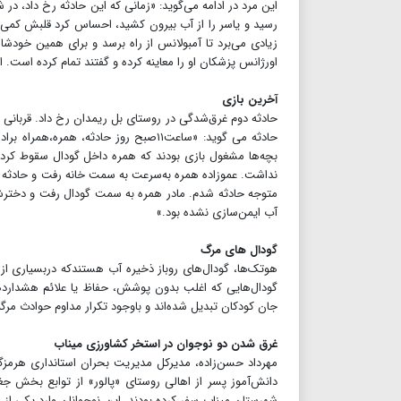
این مرد در ادامه می‌گوید: «زمانی که این حادثه رخ داد، در ش
رسید و یاسر را از آب بیرون کشید، احساس کرد قلبش کمی ضرب
زیادی می‌برد تا آمبولانس از راه برسد و برای همین خودشا
اورژانس پزشکان او را معاینه کرده و گفتند تمام کرده است.
آخرین بازی
حادثه می گوید: «ساعت۱۱صبح روز حادثه
بچه‌ها مشغول بازی بودند که همره داخل گودال سقوط کرد. گ
نداشت. عموزاده همره به‌سرعت به سمت خانه رفت و حادثه را 
متوجه حادثه شدم. مادر همره به سمت گودال رفت و دخترش را
آب ایمن‌سازی نشده بود.»
گودال های مرگ
هوتک‌ها، گودال‌های روباز ذخیره آب هستندکه دربسیاری از
گودال‌هایی که اغلب بدون پوشش، حفاظ یا علائم هشداردهن
جان کودکان تبدیل شده‌اند و باوجود تکرار مداوم حوادث مرگبا
غرق شدن دو نوجوان در استخر کشاورزی میناب
دانش‌آموز پسر از اهالی روستای «پالور» از توابع بخش ج
شهرستان میناب سفر کرده بودند. این نوجوانان وارد یکی از ب