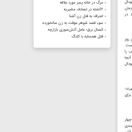
ودال
مرگ در خانه پسر مورد علاقه
زمان
۲کشته در تصادف مشیریه
. در
اعتراف به قتل زن آشنا
سوء قصد شوهر موقت به زن سالخورده
اتصال برق؛ عامل آتش‌سوزی بازارچه
قتل همسایه با کلنگ
جم از روز
است.
ب را
آنجا
ودال
رند؛
برای
استخر کشاورزی خبر داد و گفت: عصر روز ۱۶ بهمن‌، چهار
بندی
آنان