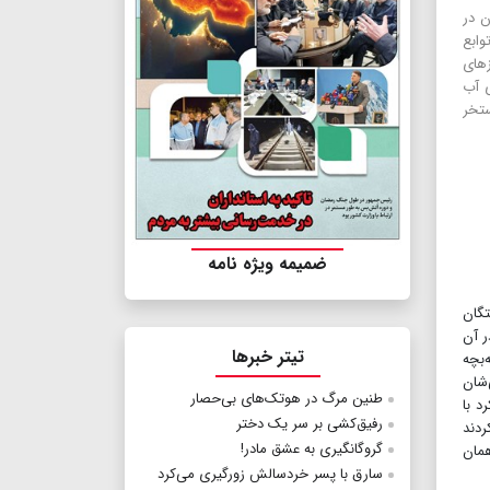
ن در
ابع
زهای
ی آب
تخر
ضمیمه ویژه نامه
تگان
ر آن
تیتر خبرها
‌بچه
‌شان
طنین مرگ در هوتک‌های بی‌حصار
د با
رفیق‌کشی بر سر یک دختر
ردند
گروگانگیری به عشق مادر!
همان
سارق با پسر خردسالش زورگیری می‌کرد