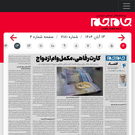
۱۳ آبان ۱۴۰۴
شماره ۷۱۸۱
صفحه شماره ۴
۱۴
۱۳
۱۲
۱۱
۱۰
۹
۸
۷
۶
۵
۴