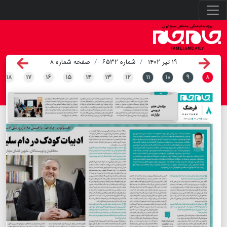
۱۹ تیر ۱۴۰۲
شماره ۶۵۳۲
صفحه شماره ۸
۱۸
۱۷
۱۶
۱۵
۱۴
۱۳
۱۲
۱۱
۱۰
۹
۸