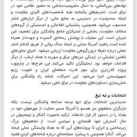
نهادهای بین‌المللی، به دنبال مشروعیت‌بخشی به حضور نظامی خود در
عراق است. تحریم‌های یکجانبه علیه شخصیت‌های کلیدی مقاومت و
ایجاد محدودیت در دسترسی به منابع مالی، از دیگر ابزارهای فشار
محسوب می‌شود. همچنین، پشتیبانی اطلاعاتی و لجستیکی از گروه‌های
مخالف مقاومت، بخشی از استراتژی جامع واشنگتن برای تضعیف این
جریان است. این عملیات با پوشش رسانه‌ای گسترده و جهت‌دار همراه
شده است.راهبرد آمریکا مبتنی بر ایجاد جنگ روانی از طریق انتشار اخبار
جعلی درباره تفرقه درون‌گروهی مقاومت ارزیابی می‎شود. اجرای مانورهای
نظامی نمایشی در نزدیکی مرزهای عراق و سوریه با هدف ارعاب، از دیگر
اقدامات خواهد بود. تحلیلگران تاکید می‌کنند این طرح‌ها در چارچوب
پروژه کلان‌تری برای مهار قدرت منطقه‌ای ایران و تقویت رژیم
صهیونیستی اجرا می‌شود. این تحرکات، نقشه راه واشنگتن برای
خنثی‌سازی دستاوردهای مقاومت در عراق تلقی می‎شود.
انتخابات بر لبه تیغ
جدیدترین انتخابات عراق تنها عرصه مداخله واشنگتن نیست، بلکه
بازیگران منطقه‎ای نیز هم‎سو با آمریکا مسیر حمایت از مهره‎های خود در
بغداد را در دستور کار قرار داده‎اند. ترکیه به‌صورت آشکار و نیمه‌پنهان در
حال گسترش نفوذ اقتصادی و سیاسی است. از تفاهم‌های بزرگ
زیرساختی و انرژی تا پرونده‌های آبی که به بغداد وابستگی عملی ایجاد
می‌کند. آنکارا همچنین با پیشبرد مصالحه‌ای درباره شاخه‌های کردی قضیه‌