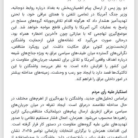
دو روز پس از ارسال پیام اطمینان‌بخش به بغداد درباره روابط دوجانبه،
وزیر جنگ آمریکا در تماسی تلفنی با همتای عراقی خود، با لحنی
تهدیدآمیز هشدار داد که هرگونه اقدام تلافی‌جویانه گروه‌های مسلح در
پاسخ به عملیات آتی آمریکا با واکنش قاطع مواجه خواهد شد. این
موضع‌گیری تهاجمی که با عباراتی چون «آخرین اخطار» همراه بود،
درحالی صورت می‌گیرد که نشانه‌های قبلی ازحمایت واشنگتن
ازنخست‌وزیر کنونی عراق حکایت داشت. این رویکرد متناقض،
نگرانی‌های گسترده‌ میان طیف‌های سیاسی عراق به ویژه جناح‌های شیعه
درباره اهداف واقعی آمریکا و تلاش برای تضعیف جریان‌های مقاومت در
این کشور را افزایش داده است. به نظر می‌رسد واشنگتن با این
تاکتیک‌ها قصد دارد با ایجاد جو رعب و وحشت، زمینه‌های مداخله بیشتر
در امور داخلی عراق را فراهم کند.
استکبار علیه رأی مردم
براساس تحلیل‌های جدید، واشنگتن با بهره‌گیری از اهرم‌های مختلف در
حال مداخله نظام‎مند درعراق است. ایجاد تفرقه در میان جریان‌های
سیاسی عراقی ازطریق ارسال پیام‌های دیپلماتیک متناقض،یکی ازاین
راهبردها محسوب می‌شود. همزمان، اعمال فشار مستقیم نظامی با صدور
تهدیدهای علنی علیه گروه‌های مقاومت در دستور کار قرار گرفته است.
این اقدامات همزمان با برگزاری انتخابات پارلمانی نوامبر ۲۰۲۵، نشان
ازبرنامه‌ریزی دقیق برای بی‌ثبات‌سازی دارد. واشنگتن با سوءاستفاده از