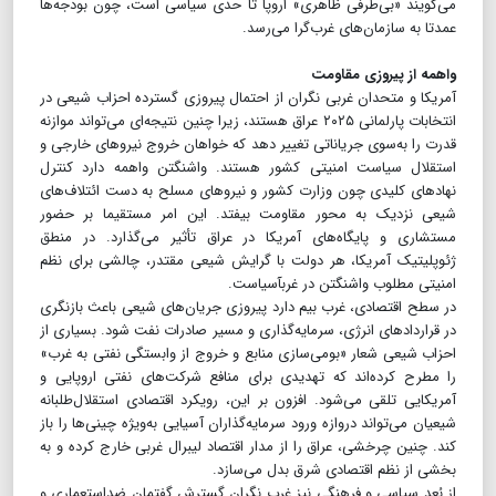
می‌گویند «بی‌طرفی ظاهری» اروپا تا حدی سیاسی است، چون بودجه‌ها
عمدتا به سازمان‌های غرب‌گرا می‌رسد.
​​​​​​​واهمه از پیروزی مقاومت
آمریکا و متحدان غربی نگران از احتمال پیروزی گسترده احزاب شیعی در
انتخابات پارلمانی ۲۰۲۵ عراق ‌هستند، زیرا چنین نتیجه‌ای می‌تواند موازنه
قدرت را به‌سوی جریاناتی تغییر دهد که خواهان خروج نیروهای خارجی و
استقلال سیاست امنیتی کشور هستند. واشنگتن واهمه دارد کنترل
نهادهای کلیدی چون وزارت کشور و نیروهای مسلح به دست ائتلاف‌های
شیعی نزدیک به محور مقاومت بیفتد. این امر مستقیما بر حضور
مستشاری و پایگاه‌های آمریکا در عراق تأثیر می‌گذارد. در منطق
ژئوپلیتیک آمریکا، هر دولت با گرایش شیعی مقتدر، چالشی برای نظم
امنیتی مطلوب واشنگتن در غرب‎آسیاست.
در سطح اقتصادی، غرب بیم دارد پیروزی جریان‌های شیعی باعث بازنگری
در قراردادهای انرژی، سرمایه‌گذاری و مسیر صادرات نفت شود. بسیاری از
احزاب شیعی شعار «بومی‌سازی منابع و خروج از وابستگی نفتی به غرب»
را مطرح کرده‌اند که تهدیدی برای منافع شرکت‌های نفتی اروپایی و
آمریکایی تلقی می‌شود. افزون بر این، رویکرد اقتصادی استقلال‌طلبانه
شیعیان می‌تواند دروازه ورود سرمایه‌گذاران آسیایی به‌ویژه چینی‌ها را باز
کند. چنین چرخشی، عراق را از مدار اقتصاد لیبرال غربی خارج کرده و به
بخشی از نظم اقتصادی شرق بدل می‌سازد.
از بُعد سیاسی و فرهنگی نیز غرب نگران گسترش گفتمان ضد‌استعماری و