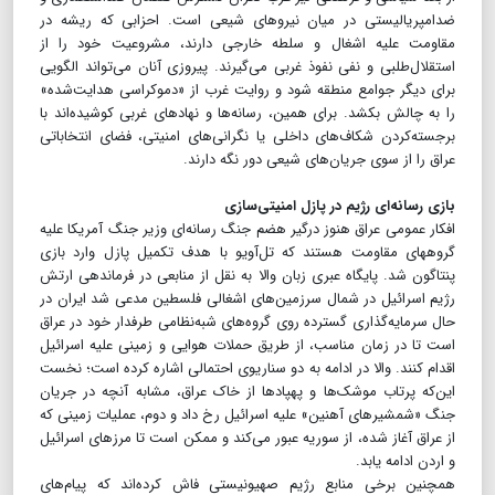
ضدامپریالیستی در میان نیروهای شیعی است. احزابی که ریشه در
مقاومت علیه اشغال و سلطه خارجی دارند، مشروعیت خود را از
استقلال‌طلبی و نفی نفوذ غربی می‌گیرند. پیروزی آنان می‌تواند الگویی
برای دیگر جوامع منطقه شود و روایت غرب از «دموکراسی هدایت‌شده»
را به چالش بکشد. برای همین، رسانه‌ها و نهادهای غربی کوشیده‌اند با
برجسته‌کردن شکاف‌های داخلی یا نگرانی‌های امنیتی، فضای انتخاباتی
عراق را از سوی جریان‌های شیعی دور نگه دارند.
بازی رسانه‌‎ای رژیم در پازل امنیتی‌‎سازی
افکار عمومی عراق هنوز درگیر هضم جنگ رسانه‌‎ای وزیر جنگ آمریکا علیه
گروه‎های مقاومت هستند که تل‌‎آویو با هدف تکمیل پازل وارد بازی
پنتاگون شد. پایگاه عبری زبان والا به نقل از منابعی در فرماندهی ارتش
رژیم اسرائیل در شمال سرزمین‌های اشغالی فلسطین مدعی شد ایران در
حال سرمایه‌گذاری گسترده روی گروه‌های شبه‌نظامی طرفدار خود در عراق
است تا در زمان مناسب، از طریق حملات هوایی و زمینی علیه اسرائیل
اقدام کنند. والا در ادامه به دو سناریوی احتمالی اشاره کرده است؛ نخست
این‌که پرتاب موشک‌ها و پهپادها از خاک عراق، مشابه آنچه در جریان
جنگ «شمشیرهای آهنین» علیه اسرائیل رخ داد و دوم، عملیات زمینی که
از عراق آغاز شده، از سوریه عبور می‌کند و ممکن است تا مرزهای اسرائیل
و اردن ادامه یابد.
همچنین برخی منابع رژیم صهیونیستی فاش کرده‌اند که پیام‌های