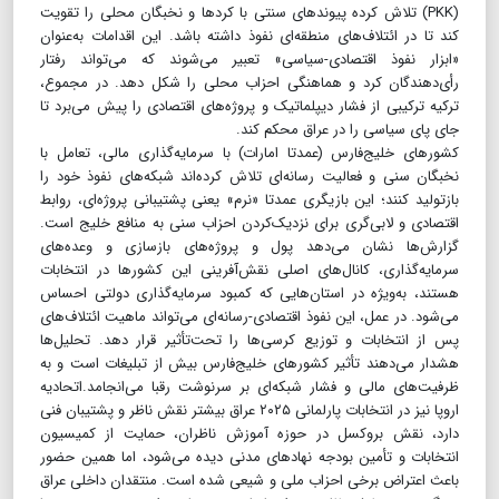
(PKK)‌ تلاش کرده پیوندهای سنتی با کردها و نخبگان محلی را تقویت
کند تا در ائتلاف‌های منطقه‌ای نفوذ داشته باشد. این اقدامات به‌عنوان
«ابزار نفوذ اقتصادی-سیاسی» تعبیر می‌شوند که می‌تواند رفتار
رأی‌دهندگان کرد و هماهنگی احزاب محلی را شکل دهد. در مجموع،
ترکیه ترکیبی از فشار دیپلماتیک و پروژه‌های اقتصادی را پیش می‌برد تا
جای پای سیاسی را در عراق محکم کند.
کشورهای خلیج‌فارس (عمدتا امارات) با سرمایه‌گذاری مالی، تعامل با
نخبگان سنی و فعالیت رسانه‌ای تلاش کرده‌اند شبکه‌های نفوذ خود را
بازتولید کنند؛ این بازیگری عمدتا «نرم» یعنی پشتیبانی پروژه‌ای، روابط
اقتصادی و لابی‌گری برای نزدیک‌کردن احزاب سنی به منافع خلیج است.
گزارش‌ها نشان می‌دهد پول و پروژه‌های بازسازی و وعده‌های
سرمایه‌گذاری، کانال‌های اصلی نقش‌آفرینی این کشورها در انتخابات
هستند، به‌ویژه در استان‌هایی که کمبود سرمایه‌گذاری دولتی احساس
می‌شود. در عمل، این نفوذ اقتصادی-رسانه‌ای می‌تواند ماهیت ائتلاف‌های
پس از انتخابات و توزیع کرسی‌ها را تحت‌تأثیر قرار دهد. تحلیل‌ها
هشدار می‌دهند تأثیر کشورهای خلیج‌فارس بیش از تبلیغات است و به
ظرفیت‌های مالی و فشار شبکه‌ای بر سرنوشت رقبا می‌انجامد.اتحادیه
اروپا نیز در انتخابات پارلمانی ۲۰۲۵ عراق بیشتر نقش ناظر و پشتیبان فنی
دارد، نقش بروکسل در حوزه آموزش ناظران، حمایت از کمیسیون
انتخابات و تأمین بودجه نهادهای مدنی دیده می‌شود، اما همین حضور
باعث اعتراض برخی احزاب ملی و شیعی شده است. منتقدان داخلی عراق