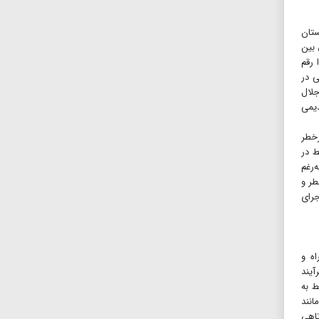
ستان
 بین
 رقم
ی در
جلال
دیمی
رخطر
ط در
‌رغم
رخطر و
جرای
اه و
آیند
ط به
انند
تاهی