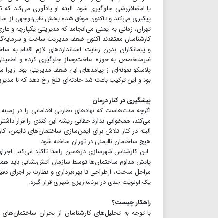
یا امضا‌فروشی جلوگیری شود. البته او یادآوری می‌کند که
پیگیری می‌کند و تاکنون موفق شده بخش قابل‌توجهی از ساخ
تهران، زمانی به ایمنی می‌انجامد که مدیریتی یکپارچه و عا
کارشناسان معتقدند اکنون ضعف مدیریت ساخت و سرمایه‌گذار
و پیمانکاران بدون رعایت استانداردهای لازم اقدام به ساخ
غیرمتخصص به حوزه ساخت‌وساز جلوگیری کرده و اطمینان ح
پلاسکو نمونه‌ای از پیامدهای این ضعف مدیریتی بود، زیرا سا
بود و این ترکیب باعث شد حادثه‌ای تلخ رخ دهد که با مدیری
پیشگیری در کنار درمان
اگرچه مدت‌هاست که نهادهای نظارتی اقداماتی را در زمینه ا
می‌کند، همخوانی ندارد.حقانی ریشه این کندی را قرار داشت
البته در کنار تلاش برای ایمن‌سازی ساختمان‌های ناایمن، 
هیچ ساختمان ناایمنی در تهران ساخته شود‌.
‌‌ این کارشناس شهرسازی درهمین راستا تاکید می‌کند: اج
پایش مداوم ساختمان‌ها توسط سازمان آتش‌نشانی باید همزم
مراحل ساخت، ازطراحی تا بهره‌برداری و نظارت بر اجرای دق
یک اولویت جدی در برنامه‌ریزی شهری قرار گیرد.
راهکار چیست؟
با توجه به تحلیل‌های کارشناسان از بحران ساختمان‌های 