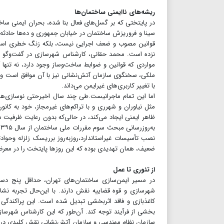
ریشه‌های ناایمنی ساختمان‌ها
در پایتختی که بر گسل‌های فعال بنا شده‌، بحران ایمنی س
سینا و فروریزش ساختمان در خیابان جمهوری و ده‌ها حادثه 
قوانین مصوب و ضعف اجرایی نیست، بلکه زنگ خطری است بر
نزده است. محمد حقانی، کارشناس شهرسازی در گفت‌وگو با 
مواردی که قوانین و ضوابط ساخت‌وساز وجود دارد، نه تنها 
ملکی، سخنگوی سازمان آتش‌نشانی نیز با آن موافق است و ن
با تغییر کاربری‌های غیرایمن می‌داند.
اما این تمام ماجرانیست.طی چند سال اخیرحتی نوسازی‌های
مثل نیاوران و شهرری و با تراکم‌های غیرمجاز، خود به کا
ظاهر ایمنی ایجاد می‌کند، در حالی‌که بدون رعایت ظرفیت 
نصب تأسیسات غیراستاندارد،روزبه‌روز برریسک زلزله وحوادث
ضعیف، همان تهدیدی بوده که این روزها پایتخت را در معرض 
از تئوری تا عمل
در مسیر ایمن‌سازی ساختمان‌های تهران، حداقل پنج دست
شهرسازی و قوه قضاییه نقش دارند. با این‌حال تجربه نشان
کاغذبازی و فاقد اثربخشی تبدیل شده است. این پراکندگی 
بخشی از فرآیند توجه کند. آن‌طور که این کارشناس شهرسازی
سازمان نظام مهندسی و سازمان آتش‌نشانی نقش کلیدی در این 