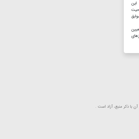
 این
احیت
وابق
با تعیین
های
ن با ذكر منبع، آزاد است .