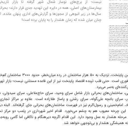
نیست؛ از برج‌های نوساز شمال شهر گرفته تا بازار تاریخ
بیمارستان‌های اصلی، همه در دایره این تهدید جدی قرار دارند؛ بحران
سال‌ها در زیر انبوهی از مجوزها و گزارش‌های اداری پنهان مانده، ا
چنان عیان شده که زمان هشدار را به پایان برده ‌است!
براساس اعلام سازمان آتش‌نشانی، از کل ساختمان‌های ناایمن پایتخت، نزدیک به ۵۰ هزار ساختمان در رده میان‌
اخله فوری است. حتی قلب تپنده اقتصاد پایتخت نیز از این قاعده مستثنی نیست؛ بازار تهرا
ی، ساختمان‌های بحرانی بازار شامل سرای وحید، سرای حاج‌ملاعلی، سرای سیدولی، 
لور، سرای باغچه علی‌گوله، سرای رشتی و پاساژ طلازاده است. علاوه بر مراکز تجاری،
امام‌خمینی و رسول‌اکرم نیز در فهرست ساختمان‌های بحرانی جای گرفته‌اند. البته در
تن این چرخه معیوب هم به چشم می‌خورد. اقدام اخیر شهرداری در پلمب دو مرکز ت
ز مرحله هشدار به عمل وجود دارد. این اقدام اگرچه دیرهنگام و ناکافی اما گامی روبه‌جل
رخه همیشگی هشدار و بی‌توجهی خواهد شد.