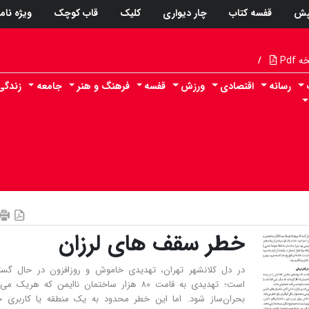
پش
قفسه کتاب
چار دیواری
کلیک
قاب کوچک
ویژه نام
Pdf
/
رسانه
اقتصادی
ورزش
قفسه
فرهنگ و هنر
جامعه
زندگی
خطر سقف های لرزان
در دل کلانشهر تهران، تهدیدی خاموش و روزافزون در حال گس
است؛ تهدیدی به قامت ۸۰ هزار ساختمان ناایمن که هریک می
بحران‌ساز ‌شود. اما این خطر محدود به یک منطقه یا کاربری 