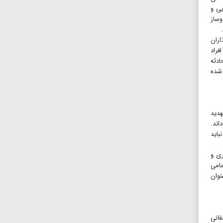
یی و
وساز
.
اران
فراد
ادثه
 شده
هدید
اند.
باید
ری و
مامی
نوان
قانی