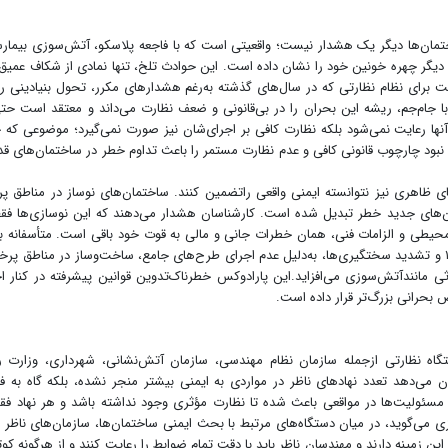
اختمان‌ها دیگر یک هشدار نیست؛ واقعیتی است که با فاجعه پلاسکو، آتش‌سوزی بیمار
دیگر چهره خونین خود را نشان داده است. این حوادث تلخ، تنها نمادی از شکاف عمیق
ای نظام نظارتی که در سال‌های گذشته به‌رغم هشدارهای مکرر، تحول بنیادینی را
جام‌جم، ریشه این بحران را در بی‌قانونی و ضعف نظارت می‌داند و معتقد است حت
آنها رعایت نمی‌شود بلکه نظارت کافی بر اجرای‌شان نیز صورت نمی‌گیرد؛ موضوعی که 
بود چارچوب قانونی کافی و عدم نظارت مستمر را باعث تداوم خطر در ساختمان‌های ق
 ظاهری نیز نتوانسته ایمنی واقعی راتضمین کنند. ساختمان‌های نوساز در مناطق پ
نون‌های جدید خطر تبدیل شده ‌است. کارشناسان هشدار می‌دهند که این نوسازی‌ها فق
محیطی و الزامات فنی، همان خطرات جانی و مالی به قوت خود باقی است. متأسفانه به
به‌روزرسانی مبحث سوم مقررات ملی ساختمان از سال ۱۳۹۵ و تشدید سختگیری‌ها، به‌دلیل عدم اجرای طرح‌های جامع، ساخت‌وساز در مناطق پ
ی مانندآتش‌سوزی می‌افزاید.این پارادوکس خطرناک‌تدوین قوانین پیشرفته در کنار ا
بحرانی بزرگ‌تر قرار داده است.
گاه نظارتی ازجمله سازمان نظام مهندسی، سازمان آتش‌نشانی، شهرداری، وزارت ر
 می‌دهد تعدد نهادهای ناظر در مواردی به ایمنی بیشتر منجر نشده، بلکه گاه به فر
مسئولیت‌ها در مواقعی باعث شده تا نظارت مؤثری وجود نداشته باشد و هر نهاد فق
 می‌گوید، در میان دستگاه‌های مرتبط با بحث ایمنی ساختمان‌ها، سازمان‌های ناظر م
زمینه دارند و مهندسان ناظر باید با دقت تمام ضوابط را رعایت کنند و از هرگونه کو