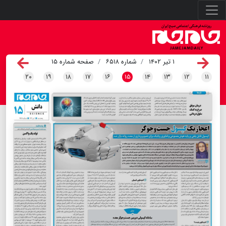
۱ تیر ۱۴۰۲
شماره ۶۵۱۸
صفحه شماره ۱۵
۲۰
۱۹
۱۸
۱۷
۱۶
۱۵
۱۴
۱۳
۱۲
۱۱