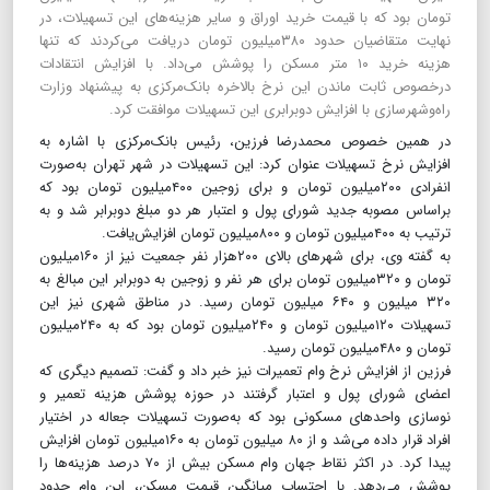
تومان بود که با قیمت خرید اوراق و سایر هزینه‌های این تسهیلات، در
نهایت متقاضیان حدود ۳۸۰میلیون تومان دریافت می‌کردند که تنها
هزینه خرید ۱۰ متر مسکن را پوشش می‌داد. با افزایش انتقادات
درخصوص ثابت ماندن این نرخ بالاخره بانک‌مرکزی به پیشنهاد وزارت
راه‌وشهرسازی با افزایش دوبرابری این تسهیلات موافقت کرد.
در همین خصوص محمدرضا فرزین، رئیس بانک‌مرکزی با اشاره به
افزایش نرخ تسهیلات عنوان کرد: این تسهیلات در شهر تهران به‌صورت
انفرادی ۲۰۰میلیون تومان و برای زوجین ۴۰۰میلیون تومان بود که
براساس مصوبه جدید شورای پول و اعتبار هر دو مبلغ دوبرابر شد و به
ترتیب به ۴۰۰میلیون تومان و ۸۰۰میلیون تومان افزایش‌یافت.
به گفته وی، برای شهرهای بالای ۲۰۰هزار نفر جمعیت نیز از ۱۶۰میلیون
تومان و ۳۲۰میلیون تومان برای هر نفر و زوجین به دوبرابر این مبالغ به
۳۲۰ میلیون و ۶۴۰ میلیون تومان رسید. در مناطق شهری نیز این
تسهیلات ۱۲۰میلیون تومان و ۲۴۰میلیون تومان بود که به ۲۴۰میلیون
تومان و ۴۸۰میلیون تومان رسید.
فرزین از افزایش نرخ وام تعمیرات نیز خبر داد و گفت: تصمیم دیگری که
اعضای شورای پول و اعتبار گرفتند در حوزه پوشش هزینه تعمیر و
نوسازی واحدهای مسکونی بود که به‌صورت تسهیلات جعاله در اختیار
افراد قرار داده می‌شد و از ۸۰ میلیون تومان به ۱۶۰میلیون تومان افزایش
پیدا کرد. در اکثر نقاط جهان وام مسکن بیش از ۷۰ درصد هزینه‌ها را
پوشش می‌دهد. با احتساب میانگین قیمت مسکن، این وام حدود