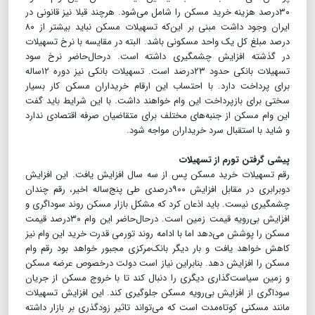
۳۰درصد هزینه خرید مسکن را شامل می‌شود. هرچند قبلا نیز قانونی در
ایران وجود داشت مبنی بر این‌که تسهیلات مسکن نباید بیشتر از ۸۰
درصد مبلغ کل یک واحد مسکونی باشد. البته در مقایسه با نرخ تسهیلات
در گذشته افزایش چشمگیری داشته است. درحال‌حاضر نرخ سود
تسهیلات بانکی حدود ۲۳درصد است. تسهیلات بانکی نیز دوره ۱۲ساله
برای پرداخت دارد. با احتساب این ارقام خریداران مسکن کار بسیار
سختی برای بازپرداخت این وام خواهند داشت. با این شرایط باید گفت
این وام مسکن از جنبه‌های مختلف برای متقاضیان صرفه اقتصادی ندارد
و شاید با استقبال سرد خریداران مواجه شود.
پیشی‌ گرفتن تورم از تسهیلات
رقم تسهیلات خرید مسکن پس از سه سال افزایش یافت. این افزایش
دوبرابری در مقابل افزایش ۹۰۰درصدی طی پنج‌ساله اخیر، رقم چندان
چشمگیری نیست. باید اذعان کرد که مشکل بازار مسکن روند سوداگری و
افزایش بی‌رویه قیمت زمین است. درحال‌حاضر این وام ۳۰درصد قیمت
مسکن را پوشش می‌دهد اما با ادامه روند تورمی قدرت خرید این وام نیز
کاهش خواهد یافت و بار دیگر بانک‌مرکزی مجبور خواهد بود رقم وام
مسکن را افزایش دهد. بنابراین نیاز است دولت درخصوص عرضه مسکن
و زمین سیاست‌گذاری دیگری را دنبال کند تا با خروج مسکن از جریان
سوداگری از افزایش بی‌رویه مسکن جلوگیری کند. این افزایش تسهیلات
مانند مسکنی کوتاه‌مدت است که می‌تواند تاثیر زودگذری بر بازار داشته