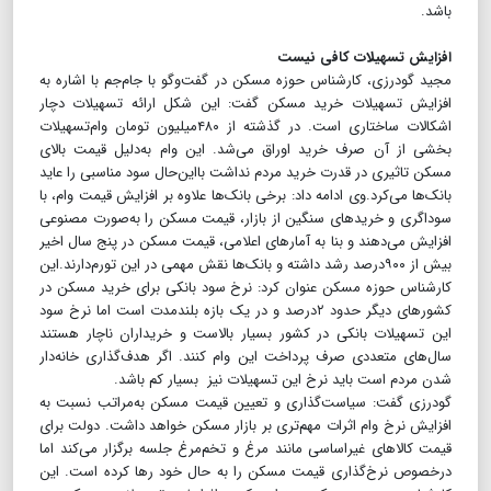
باشد.
افزایش تسهیلات کافی نیست
مجید گودرزی، کارشناس حوزه مسکن در گفت‌وگو با جام‌جم با اشاره به
افزایش تسهیلات خرید مسکن گفت: این شکل ارائه تسهیلات دچار
اشکالات ساختاری است. در گذشته از ۴۸۰میلیون تومان وام‌تسهیلات
بخشی از آن صرف خرید اوراق می‌شد. این وام به‌دلیل قیمت بالای
مسکن تاثیری در قدرت خرید مردم نداشت بااین‌حال سود مناسبی را عاید
بانک‌ها می‌کرد.وی ادامه داد: برخی بانک‌ها علاوه بر افزایش قیمت وام، با
سوداگری و خریدهای سنگین از بازار، قیمت مسکن را به‌صورت مصنوعی
افزایش می‌دهند و بنا به آمارهای اعلامی، قیمت مسکن در پنج سال اخیر
بیش از ۹۰۰درصد رشد داشته و بانک‌ها نقش مهمی در این تورم‌دارند.این
کارشناس حوزه مسکن عنوان کرد: نرخ سود بانکی برای خرید مسکن در
کشورهای دیگر حدود ۲‌درصد و در یک بازه بلندمدت است اما نرخ سود
این تسهیلات بانکی در کشور بسیار بالاست و خریداران ناچار هستند
سال‌های متعددی صرف پرداخت این وام کنند. اگر هدف‌گذاری خانه‌دار
شدن مردم است باید نرخ این تسهیلات نیز بسیار کم باشد.
گودرزی گفت: سیاست‌گذاری و تعیین قیمت مسکن به‌مراتب نسبت به
افزایش نرخ وام اثرات مهم‌تری بر بازار مسکن خواهد داشت. دولت برای
قیمت کالاهای غیراساسی مانند مرغ و تخم‌مرغ جلسه برگزار می‌کند اما
درخصوص نرخ‌گذاری قیمت مسکن را به حال خود رها کرده است. این