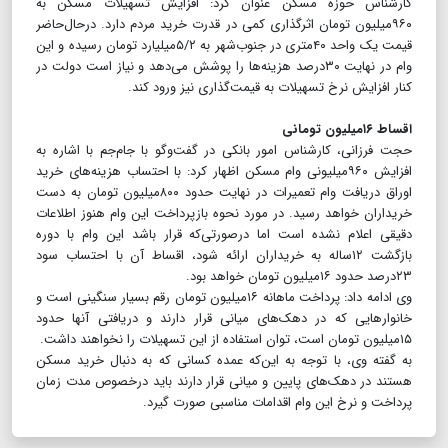
کارشناس حوزه مسکن عنوان کرد: افزایش تسهیلات مسکن به
۹۶۰میلیون تومان اثرگذاری کمی در قدرت خرید مردم دارد. درحال‌حاضر
قیمت یک واحد ۴۰‌متری در جنوب‌شهر به ۵/۲میلیارد تومان رسیده و این
وام در نهایت ۳۰‌درصد هزینه‌ها را پوشش می‌دهد و نیاز است دولت در
کنار افزایش نرخ تسهیلات به قیمت‌گذاری نیز ورود کند.
اقساط ۱۶میلیون تومانی
حجت فرزانی، کارشناس امور بانکی در گفت‌وگو با جام‌جم با اشاره به
افزایش ۹۶۰میلیونی وام مسکن اظهار کرد: با احتساب هزینه‌های خرید
اوراق دریافت وام تعمیرات در نهایت حدود ۸۰۰میلیون تومان به دست
خریداران خواهد رسید. در مورد نحوه بازپرداخت این وام هنوز اطلاعات
دقیقی اعلام نشده است اما درصورتی‌که قرار باشد این وام با دوره
بازگشت ۱۲ساله به خریداران ارائه شود، اقساط آن با احتساب سود
۲۳درصد حدود ۱۶میلیون تومان خواهد بود.
وی ادامه داد: پرداخت ماهانه ۱۶میلیون تومان رقم بسیار سنگینی است و
خانوارهایی که در دهک‌های میانی قرار دارند و دریافتی آنها حدود
۱۵میلیون تومان است، توان استفاده از این تسهیلات را نخواهند داشت.
به گفته وی، با توجه به این‌که عمده کسانی که به دنبال خرید مسکن
هستند در دهک‌های پایین و میانی قرار دارند باید درخصوص مدت زمان
پرداخت و نرخ این وام اقدامات مناسبی صورت گیرد.