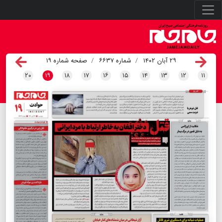
۲۹ آبان ۱۴۰۲
شماره ۶۶۳۷
صفحه شماره ۱۹
۲۰
۱۹
۱۸
۱۷
۱۶
۱۵
۱۴
۱۳
۱۲
۱۱