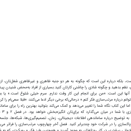
ست، بلکه درباره این است که چگونه به هر دو جنبه ظاهری و غیرظاهری شغل‌تان، از
ی، نظم بدهید و چگونه شادی را چاشنی کارتان کنید.بسیاری از افراد به‌محض شنیدن پیش
نها این است: «من برای انجام این کار وقت ندارم. سرم خیلی شلوغ است.» یا ب
نم درباره مرتب‌سازی فکر کنم.» درحالی‌که برخی دیگر ادعا می‌کنند: «قبلا سعی‌ام را کرده
اما این کتاب نگاه شما را تغییر می‌دهد و کمک می‌کند بتوانید بهترین راه را برای ساما
اطراف‌تان استفاده کنید.فصل یک 
نظم‌دهی فضای کار را به شما آموزش می‌دهیم. فصل ۴ تا ۹ به توضیح درباره ساماندهی اطلاعات دیجیتالی، زمان، تصمیم‌گیری‌ها، شبکه‌ها، جل
وزد که چگونه تأثیر پاکسازی را در شرکت خود چندبرابر کنید. فصل آخر چهارچوب مرتب‌سازی را فراتر می‌
د شادمانی بیشتری در کار روزانه‌تان به وجود آورید و همچنین طرز فکر و رویکردی که به 