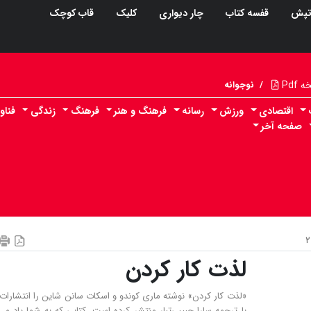
پش
قفسه کتاب
چار دیواری
کلیک
قاب کوچک
Pdf
/
نوجوانه
اقتصادی
ورزش
رسانه
فرهنگ و هنر
فرهنگ
زندگی
فناو
صفحه آخر
لذت کار کردن
«لذت کار کردن» نوشته ماری کوندو و اسکات سانن شاین را انتشارات
با ترجمه سارا حبیبی‌تبار منتشر کرده است. کتابی که به شما یاد می