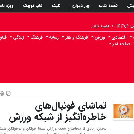
پش
قفسه کتاب
چار دیواری
کلیک
قاب کوچک
ویژه نام
Pdf
/
قفسه کتاب
اقتصادی
ورزش
فرهنگ و هنر
رسانه
فرهنگ
زندگی
فناو
صفحه آخر
تماشای فوتبال‌های
خاطره‌انگیز‌ از شبکه ورزش
بخش زیادی از مخاطبان شبکه ورزش سیما جوانان و نوجوانان هست