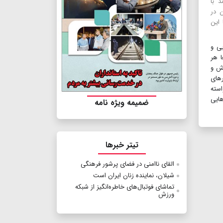
د با
 در
 این
یی و
ا هر
زش و
رهای
استه
هایی
ضمیمه ویژه نامه
تیتر خبرها
القای ناامنی در فضای پرشور فرهنگی
شیلان، نماینده زنان ایران است
تماشای فوتبال‌های خاطره‌انگیز‌ از شبکه
ورزش