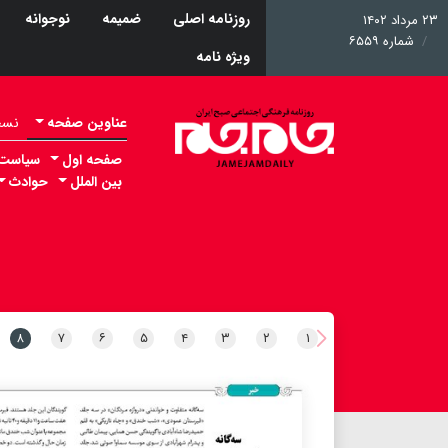
روزنامه اصلی
ضمیمه
نوجوانه
۲۳ مرداد ۱۴۰۲
شماره ۶۵۵۹
ویژه نامه
عناوین صفحه
نسخه 
صفحه اول
سیاست
بین الملل
حوادث
۸
۷
۶
۵
۴
۳
۲
۱