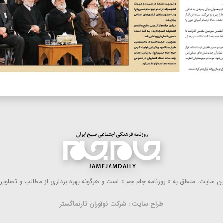
 سایت، متعلق به « روزنامه جام جم » است و هرگونه بهره ‌برداری از مطالب و تصاویر آ
طراح سایت : شرکت نوآوران تارنماگستر