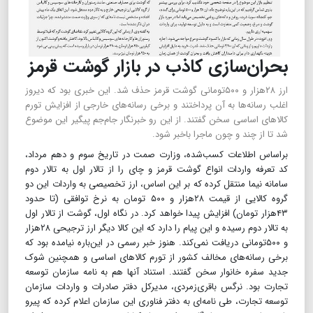
بحران‌سازی کاذب در بازار گوشت قرمز
ارز ۲۸هزار و ۵۰۰تومانی گوشت قرمز حذف شد. این خبری بود که دیروز
اغلب رسانه‌ها به آن پرداختند و برخی رسانه‌های خارجی از افزایش تورم
کالاهای اساسی سخن گفتند. از این رو خبرنگار جام‌جم پیگیر این موضوع
شد تا از چند و چون ماجرا باخبر شود.
براساس اطلاعات کسب‌شده، وزارت صمت در تاریخ سوم و دهم مرداد،
کد تعرفه واردات انواع گوشت قرمز و چای را از تالار اول به تالار دوم
سامانه نیما منتقل کرده که بر این اساس، ارز تخصیصی به واردات این دو
گروه کالایی از قیمت ۲۸هزار و ۵۰۰ تومان به نرخ توافقی (تا حدود
۴۳هزار تومان) افزایش پیدا خواهد کرد. در نگاه اول، گوشت از تالار اول
به تالار دوم رسیده و این پیام را دارد که این کالا دیگر ارز ترجیحی ۲۸هزار
و ۵۰۰تومانی دریافت نمی‌کند. هنوز خبر رسمی در این‌باره نیامده بود که
برخی رسانه‌های مخالف کشور از تورم کالاهای اساسی و همچنین شوک
جدید سفره خانوار سخن گفتند. استناد آنها هم به نامه‌ سازمان توسعه
تجارت بود. نرگس باقری‌زمردی، مدیرکل دفتر صادرات و واردات سازمان
توسعه تجارت، طی نامه‌ای به دفتر فناوری این سازمان اعلام کرده که پیرو