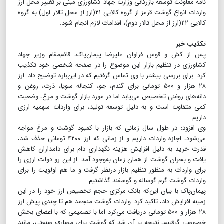
نامه معاونت توسعه بازرگانی وزارت جهاد کشاورزی مبنی بر تغییر محل ارز
واردات انواع گوشت قرمز از گروه کالایی ۲۱(ارز از محل تالار اول) به گروه
کالایی ۲۲(ارز از محل تالار دوم)، اقدامات لازم انجام شود.
تکذیب خبر
پس از کش و قوس فراوان علیرضا پیمان‌پاک، قائم‌مقام وزیر جهاد
کشاورزی در تنظیم بازار این موضوع را در صفحه شخصی خود تکذیب
کرد. برای بررسی بیشتر با وی تماس گرفتیم که در این‌باره توضیح داد: ارز
۲۸ هزار و ۵۰۰ تومانی برای گندم، جو، کنجاله سویا، ذرت، روغن و
دانه‌های روغنی تخصیص می‌یابد اما در مورد بازار گوشت و مرغ، وضعیت
کمی متفاوت است و به دلیل توسعه تولید، برای واردات سهمیه ارزی
داریم.
وی افزود: در طول سال زمانی که بازار با کمبود گوشت و مرغ مواجه
می‌شود، اجازه واردات داریم و از زمانی که ارز ۴۲۰۰ تومانی حذف شد،
قدرت خرید به دلیل افزایش هزینه نگهداری دام برای دامداران کاهش
یافت و بحران گوشت از همان زمان به‌وجود آمد. از این رو دولت ارزی را
برای واردات به منظور تنظیم بازار درنظر گرفت و ما هم اولویت را برای
واردات گوشت گرم گوساله و گوسفند گذاشتیم.
پیمان‌پاک با بیان این‌که بانک مرکزی حجم تخصیص ارز خود را در این
زمینه افزایش داد، تاکید کرد: واردات گوشت منجمد هم تا چندی پیش ارز
۲۸ هزار و ۵۰۰ تومانی دریافت می‌کرد اما با تصمیمی که با اعضای بخش
خصوصی گرفتیم، نتیجه بر آن شد که گوشت برای مصارف صنعتی، مانند