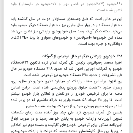
۶۹۰خودرو (۲۸۳خودرو در فصل بهار و ۴۰۷خودرو در تابستان) وارد
کشور شده است.
این در حالی است که طبق وعده‌های مسئولان دولت در سال گذشته باید
۱۰۰هزار دستگاه و در بهار سال جاری نیز ۱۰۰هزار دستگاه دیگر خودرو وارد
می‌کرد. نکته دیگر آن‌که رصد مدل خودروهای وارداتی نیز نشان می‌دهد
عمده این خودروها «آمبولانس» و خودرو‌های سواری با برند «ZOTYE»،
«چانگان» و «بنز» بوده است.
۹۲۸ خودروی وارداتی دیگر در حال ترخیص از گمرکات
اخیرا محمد رضوانی‌فر، رئیس کل گمرک اعلام کرده تا‌کنون ۱۶۲۱دستگاه‌
خودرو به گمرکات اجرایی اظهار شد که حدود ۹۲۸ دستگاه خودرو در حال
طی تشریفات و حدود ۶۹۰ دستگاه خودرو نیز ترخیص شده است.
وی افزود: بر‌اساس سقف واردات دو میلیارد دلاری خودرو در سال‌جاری،
وصول حدود ۴۰همت حقوق ورودی پیش‌بینی شده است. براین اساس
عجله ما برای ترخیص خودرو از ذی‌نفعان و فعالان بازار خودرو بیشتر
است. تا روز ۲۰ مرداد ۵۹ همت واریز به خزانه داشتیم که دو برابر شده
اما در حوزه حقوق ورودی خودرو از تعهدات بودجه عقب هستیم.
رئیس کل گمرک تصریح کرد: طی چند روز آینده مدت زمان یک‌ماهه
تدوین آیین‌نامه واردات خودرو به پایان خواهد رسید و در صورت ابلاغ
آیین‌نامه مذکور برای ترخیص خودروهای کارکرده و دست دوم نیز آمادگی
داریم.با این حال کارشناسان معتقد بودند که دولت با واردات خودروهای