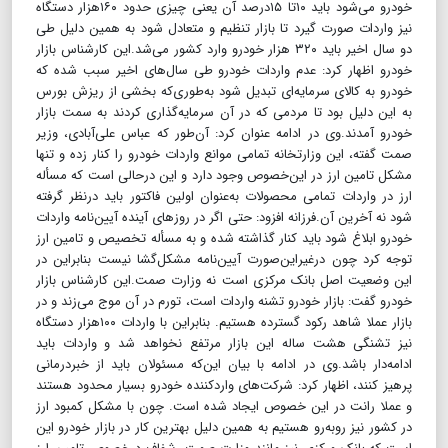
خودرو می‌شود باید ۱۰تا ۱۵درصد آن یعنی چیزی حدود ۱۶۰هزار دستگاه
نیز واردات صورت گیرد تا بازار تنظیم و متعادل شود به همین دلیل طی
دو سال اخیر باید ۳۲۰ هزار خودرو وارد کشور می‌شد.این کارشناس بازار
خودرو اظهار کرد: عدم واردات خودرو طی سال‌های اخیر سبب شده که
خودرو به کالای سرمایه‌ای تبدیل شود به‌طوری‌که بخشی از ریزش بورس
به این دلیل بود تا مردمی که در آن سرمایه‌گذاری کردند به سمت بازار
خودرو آمدند.وی در ادامه عنوان کرد: آن‌طور که عباس علی‌آبادی، وزیر
صمت گفته، این وزارتخانه تمامی موانع واردات خودرو را کنار زده و تنها
مشکل تامین ارز در این‌خصوص وجود دارد و این در‌حالی است که مسأله
ارز در واردات تمامی محصولات به‌عنوان اولین فاکتور باید در‌نظر گرفته
شود نه آخرین آن.فرزانه افزود: حتی اگر در روزهای آینده آیین‌نامه واردات
خودرو ابلاغ شود باید کنار گذاشته شده و به مسأله تخصیص و تامین ارز
توجه کرد چون درغیراین‌صورت آیین‌نامه مشکل‌گشا نیست بنابراین در
این وضعیت اصل بانک مرکزی است نه وزارت صمت.این کارشناس بازار
خودرو گفت: بازار خودرو تشنه واردات است، تورم در آن موج می‌زند و در
بازار عملا شاهد رکود گسترده هستیم. بنابراین با واردات ۱۰۰هزار دستگاه
نیز تشنگی هشت ساله این بازار مرتفع نخواهد شد و واردات باید
ادامه‌دار باشد.وی در ادامه با بیان این‌که مسئولان باید از خبردرمانی
پرهیز کنند، اظهار کرد: شرکت‌های واردکننده خودرو بسیار محدود هستند
و عملا رانت در این‌ خصوص ایجاد شده است. چون با مشکل کمبود ارز
در کشور نیز روبه‌رو هستیم به همین دلیل بهترین کار در بازار خودرو این