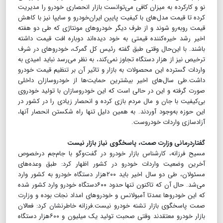
نو و کارکرده به میزان کافی می‌توانست بازار انحصاری خودرو را مدیریت
کرده تا قیمت مدل‌های با ‌کیفیت پایین ایران‌خودرو و سایپا نیز با کاهش
قیمت روبه‌رو شوند و از طرف دیگر خودروهای مونتاژی که طی دو هفته
اخیر رشد خیره‌کننده قیمتی به خود دیده‌اند دوباره افت قیمت داشته
باشند. با این‌حال وقتی طبق گفته رئیس کل گمرک، خودروهای در شرف
ترخیص نیز از هزار دستگاه تجاوز نمی‌کند، به نظر می‌رسد نباید امیدی به
واردات گسترده این محصولات به بازار و تاثیر آن بر تنظیم قیمت خودرو
داشت.طی سال‌های اخیر بیشترین حمایت‌ها از خودروسازان داخلی
صورت گرفته و این در حالی است که این خودروسازان با تولید خودروی
بی‌کیفیت با جان و مال مردم بازی کرده و انحصار زیادی را در کشور در
این حوزه به‌وجود آوردند. به همین دلیل تنها راه شکستن انحصار آنها،
آزادسازی واردات خودروست.
گفتار‌درمانی وزارت صمت، پاسخگوی نیاز بازار نیست
مسیح فرزانه، کارشناس بازار خودرو در گفت‌وگو با جام‌جم درخصوص
آخرین وضعیت واردات خودرو در کشور اظهار کرد: طبق وعده‌های
مسئولان، طی دو سال اخیر باید ۲۰۰هزار دستگاه خودرو به کشور وارد
می‌شد. حال آن که تاکنون تنها حدود ۶۰۰دستگاه خودرو وارد کشور شده
که این خودروها عمدتا آمبولانس و خودروهای امداد نجات بوده و وزارت
صمت پاسخگوی بازار تشنه خودرو نیست.فرزانه خاطرنشان کرد: فعالان
بازار خودرو معتقدند وقتی صحبت تولید یک میلیون و ۶۰۰هزار دستگاه