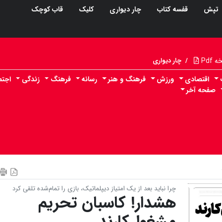
تپش
قفسه کتاب
چار دیواری
کلیک
قاب کوچک
Pdf
/
چار دیواری
اقتصادی
ورزش
فرهنگ و هنر
رسانه
فرهنگ
زندگی
اجتم
صفحه آخر
چرا نباید بعد از یک امتیاز دیپلماتیک، بازی را تمام‌شده تلقی کرد
هشدار! کاسبان تحریم