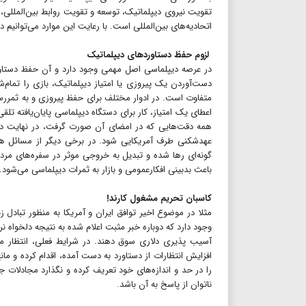
تقویت نیروی دیپلماتیک، توسعه و تقویت روابط بین‌المللی، ح
اتحادیه‌های بین‌المللی است. با رعایت این موارد می‌توانیم 
لزوم حفظ دستاوردهای دیپلماتیک
در عرصه دیپلماسی اصل مهمی وجود دارد و آن حفظ دستاور
دست‌آوردن یک پیروزی یا امتیاز دیپلماتیک، بازی را تمام
متفاوت است. در ادوار مختلف برای حفظ پیروزی و به ثمررسا
اعطای یک امتیاز، کار برای دستگاه دیپلماسی پایان‌یافته ت
همه دقت‌هایی که در امضای آن صورت گرفت، در نهایت در م
عهدشکنی طرف آمریکایی شود. در برخی دیگر از مسائل هم 
گونه‌‌ای رها شده و تبدیل به خروجی موثر در سفره‌های م
باعث بدبینی افکارعمومی و بازار به ثمرات دیپلماسی می‌شود.
کاسبان تحریم مشغول کارند!
مثلا در موضوع اخیر توافق ایران و آمریکا به منظور تبادل 
وجود دارد که دوباره خبر مثبت اعلام شده به نتیجه دلخواه نر
آسیب پذیری دلاری سوق دهند. در شرایط فعلی، انتظار م
افزایش انتظارات از دستاورد به دست آمده، اقدام کرده و م
را در حد و اندازه‌های خود تعریف کرده و نگذارد مجادلات ج
ناتوان از پاسخ به آن باشد.