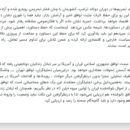
 تحریم‌ها در دوران دونالد ترامپ، کشورمان با چنان فشار تحریمی روبه‌رو شده و آزاد
 این رو برای حفظ اثرات مثبت توافق اخیر و آرامش بازار، نباید فضا را طوری نشان دا
اقتصاد خواهد برداشت. تجربه نشان داده اگر با افکارعمومی صادقانه رفتار شود، مرد
اغراق در دستاوردها، نتیجه عکس می‌دهد. اینجاست که حفظ دستاورد، اهمیتی بیش از
ت سیزدهم نیز باید یادآوری کرد که برای حفظ این دستاورد و ممانعت از پیروزی دلال
است خارجی و اقتصادی ارائه کرده و ضمن تلاش برای تداوم مسیر تعامل، راه را
یر است، ببندند.
سمت توافق جمهوری اسلامی ایران و آمریکا بر سر تبادل زندانیان دوتابعیتی رفته که قب
 آبستن تحولات معناداری خواهد بود. در‌این‌میان تحلیلگران، توافق تهران ـــ واشنگ
ک ظرف تحلیلی مجزا بدون درنظرگرفتن دیگر حوادث ، رویدادها و اقدامات آمریکا در سو
‌بینند. به‌همین‌دلیل برخی تحلیلگران معتقدند این یک خطای محاسباتی است که توافق 
ایران و آمریکا بر سر تبادل زندانیان و آزادی شش میلیارد دلار از اموال بلوکه‌شده ایران را اولین میوه «پلن C» در نظر بگیریم؛ همچنان ک
ق نانوشته» هم ارزیابی نمی‌شود لذا با در‌نظر‌گرفتن این نکات نباید وضعیت را وارونه ت
وجود دارد و باید گام‌به‌گام صحنه را رصد و ارزیابی کرد.