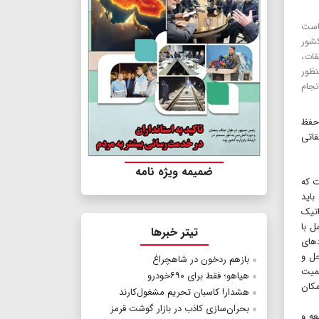
است
شور
قات،
نظور
جام
 حفظ
قاتی
ضمیمه ویژه نامه
ت که
باید
اتیک
ل با
تیتر خبرها
دهای
حل و
بازهم ردخون در شاهچراغ
همیت
هیاهو؛ فقط برای ۶۹۰خودرو
مکان
هشدار! کاسبان تحریم مشغول‌کارند
بحران‌سازی کاذب در بازار گوشت قرمز
ه و