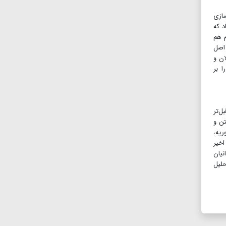
سازی
د که
م هم
 اصل
ان و
 بر
ل‌تر
تن و
ریه،
اخیر
ه تبادل زندانیان
حلیل