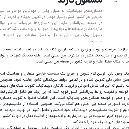
مشغول‌کارند
دستاوردهای دیپلماتیک به عنوان یکی از مهم‌ترین عوامل در سی
خارجی هر کشور، نقش بسیار مهمی در تعیین جایگاه و قدرت آن ک
در صحنه بین‌المللی دارد. این دستاوردها می‌تواند شامل تواف
قراردادها، توصیه‌نامه‌ها و توافق‌های دوجانبه و چندجانبه باشد که به م
تسهیل روابط بین‌المللی و حل و فصل منازعات بین کشورها ان
می‌شود.
، نیازمند مراقبت و توجه ویژه‌ای هستیم. اولین نکته که باید در نظر داشت، اهمیت
 توانمندی و قدرت یک کشور در مذاکرات بین‌المللی است، بلکه نمایانگر تعهدات و تواف
ا به منزله حفظ اعتبار و قدرت کشور در صحنه بین‌المللی است.
تیک وجود دارد. اولین قدم تدوین و اجرای یک سیاست خارجی متعادل و هماهنگ اس
ن منافع ملی تدوین شده و در تمامی روابط بین‌المللی کشور رعایت شود. همچنین 
ته باشیم که این امر شامل آموزش و تربیت کارکنان دیپلماتیک، تقویت شبکه‌های دیپلم
ه توسعه و تقویت روابط بین‌المللی کشور توجه کنیم که این روند هم شامل افزایش تعام
 و علمی و توسعه همکاری‌های چندجانبه است. این اقدامات نه‌تنها به تقویت دستاور
 قدرت کشور در صحنه بین‌المللی هم کمک می‌کند. همچنین استفاده از مکانیسم‌های 
تداوم و تقویت دستاوردهای دیپلماتیک خود اطمینان حاصل کنیم. در نهایت باید به ا
للی توجه کنیم. عضویت در این سازمان‌ها و اتحادیه‌ها و فعالیت فعال در آنها به کشور ا
ستاوردهای دیپلماتیک خود را حفظ کند.
ویژه‌ای است. این شامل تدوین و اجرای یک سیاست خارجی متعادل و هماهنگ، توسع