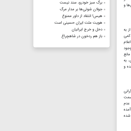
برگ سبز خودرو، سند نیست
ها و
جولان شوتی‌ها بر مدار مرگ
هیس! انتقاد از داور ممنوع
هویت ملت ایران حسینی است
دخل و خرج ایرانیان
ز به
 کمی
باز هم ردخون در شاهچراغ
علام
وجود
مانع
، به
ده و
رانی
 سمت
 عدم
آمده
 شده